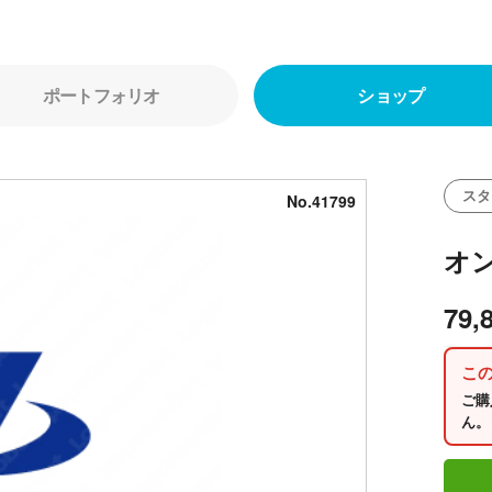
ポートフォリオ
ショップ
スタ
No.41799
オ
79,
こ
ご購
ん。