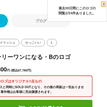
X
過去30日間にこのロゴの
閲覧が24件ありました。
ブログ
イリッシュ
かっこいい
L
ンリーワンになる・Bのロゴ
800
円
(税込87,780円)
のロゴはオリジナル1点もの
入と同時にSOLD OUTとなり、その後の再販は一切ありませ
 著作権はお客様に完全譲渡されます。