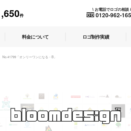
1,650
お電話でロゴの相談
\
0120-962-16
件
料金について
ロゴ制作実績
No.41799「オンリーワンになる・B」