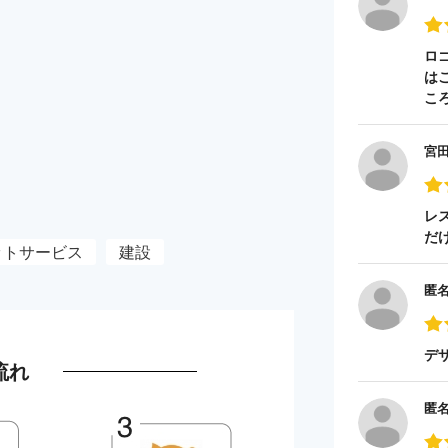
ロ
は
こ
宮
レ
だ
ットサービス
建設
匿
デ
流れ
匿