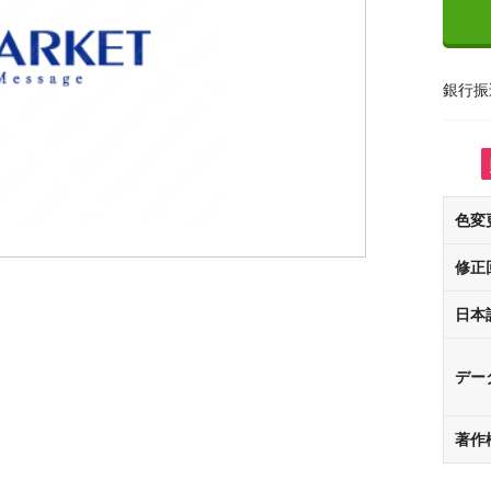
銀行振
色変
修正
日本
デー
著作