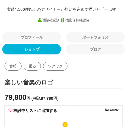
実績1,500件以上のデザイナーが想いを込めて描いた「一点物」
面談確認済
機密保持確認済
プロフィール
ポートフォリオ
ショップ
ブログ
音符
踊る
ワクワク
のロゴ
楽しい音楽
79,800
円
(税込87,780円)
検討中リストに追加する
No.41892