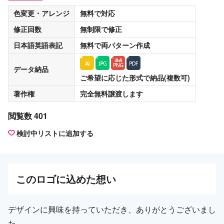
色変更・アレンジ
無料
で対応
修正回数
無制限
で修正
日本語英語表記
無料
で両パターン作成
データ納品
ご希望に応じた形式で納品(複数可)
著作権
完全無料譲渡
します
閲覧数 401
検討中リストに追加する
この
ロゴ
に込めた想い
デザインに興味を持っていただき、ありがとうございまし
た。