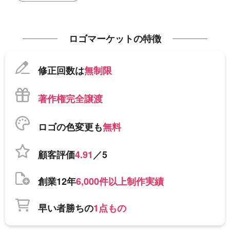
ロゴマーケットの特徴
修正回数は
無制限
著作権完全譲渡
ロゴの色変更も
無料
顧客評価
4.91
／5
創業12年
6,000件以上制作実績
早い者勝ちの
1点もの