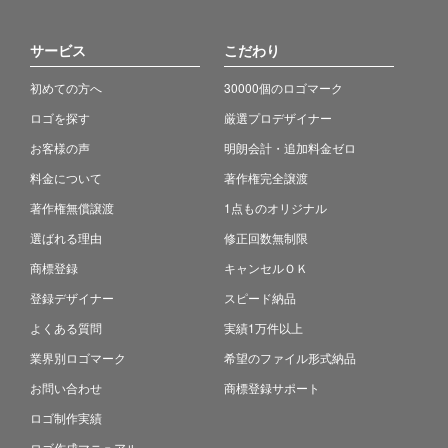
サービス
こだわり
初めての方へ
30000個のロゴマーク
ロゴを探す
厳選プロデザイナー
お客様の声
明朗会計・追加料金ゼロ
料金について
著作権完全譲渡
著作権無償譲渡
1点ものオリジナル
選ばれる理由
修正回数無制限
商標登録
キャンセルＯＫ
登録デザイナー
スピード納品
よくある質問
実績1万件以上
業界別ロゴマーク
希望のファイル形式納品
お問い合わせ
商標登録サポート
ロゴ制作実績
ロゴ作成マニュアル