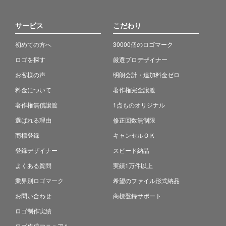
サービス
こだわり
初めての方へ
30000個のロゴマーク
ロゴを探す
厳選プロデザイナー
お客様の声
明朗会計・追加料金ゼロ
料金について
著作権完全譲渡
著作権無償譲渡
1点ものオリジナル
選ばれる理由
修正回数無制限
商標登録
キャンセルＯＫ
登録デザイナー
スピード納品
よくある質問
実績1万件以上
業界別ロゴマーク
希望のファイル形式納品
お問い合わせ
商標登録サポート
ロゴ制作実績
ロゴ作成マニュアル