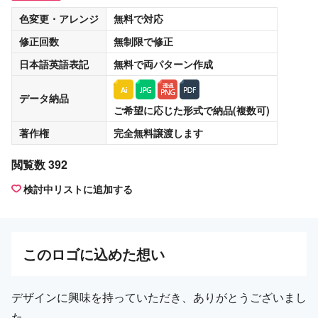
色変更・アレンジ
無料
で対応
修正回数
無制限
で修正
日本語英語表記
無料
で両パターン作成
データ納品
ご希望に応じた形式で納品(複数可)
著作権
完全無料譲渡
します
閲覧数 392
検討中リストに追加する
この
ロゴ
に込めた想い
デザインに興味を持っていただき、ありがとうございまし
た。