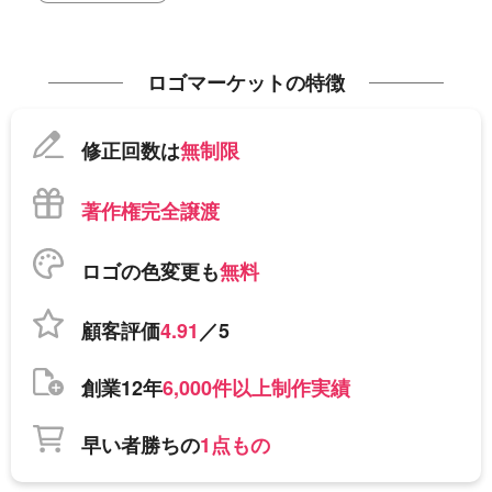
ロゴマーケットの特徴
修正回数は
無制限
著作権完全譲渡
ロゴの色変更も
無料
顧客評価
4.91
／5
創業12年
6,000件以上制作実績
早い者勝ちの
1点もの