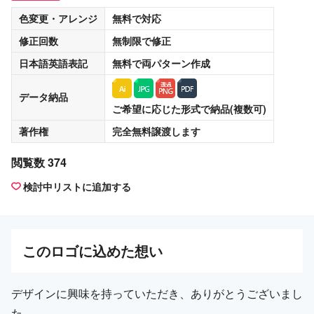
色変更・アレンジ
無料
で対応
修正回数
無制限
で修正
日本語英語表記
無料
で両パターン作成
データ納品
ご希望に応じた形式で納品(複数可)
著作権
完全無料譲渡
します
閲覧数 374
検討中リストに追加する
この
ロゴ
に込めた想い
デザインに興味を持っていただき、ありがとうございまし
た。