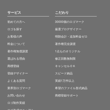
サービス
こだわり
初めての方へ
30000個のロゴマーク
ロゴを探す
厳選プロデザイナー
お客様の声
明朗会計・追加料金ゼロ
料金について
著作権完全譲渡
著作権無償譲渡
1点ものオリジナル
選ばれる理由
修正回数無制限
商標登録
キャンセルＯＫ
登録デザイナー
スピード納品
よくある質問
実績1万件以上
業界別ロゴマーク
希望のファイル形式納品
お問い合わせ
商標登録サポート
ロゴ制作実績
ロゴ作成マニュアル