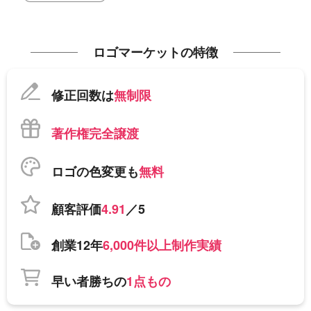
ロゴマーケットの特徴
修正回数は
無制限
著作権完全譲渡
ロゴの色変更も
無料
顧客評価
4.91
／5
創業12年
6,000件以上制作実績
早い者勝ちの
1点もの