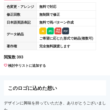
色変更・アレンジ
無料
で対応
修正回数
無制限
で修正
日本語英語表記
無料
で両パターン作成
データ納品
ご希望に応じた形式で納品(複数可)
著作権
完全無料譲渡
します
閲覧数 393
検討中リストに追加する
この
ロゴ
に込めた想い
デザインに興味を持っていただき、ありがとうございまし
た。