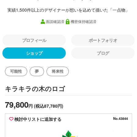
実績1,500件以上のデザイナーが想いを込めて描いた「一点物」
面談確認済
機密保持確認済
プロフィール
ポートフォリオ
ショップ
ブログ
可能性
夢
将来性
のロゴ
キラキラの木
79,800
円
(税込87,780円)
検討中リストに追加する
No.43844