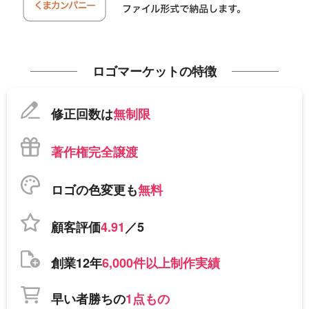
ロゴマーケットの特徴
修正回数は
無制限
著作権完全譲渡
ロゴの色変更も
無料
顧客評価
4.91
／5
創業12年
6,000件以上制作実績
早い者勝ちの
1点もの