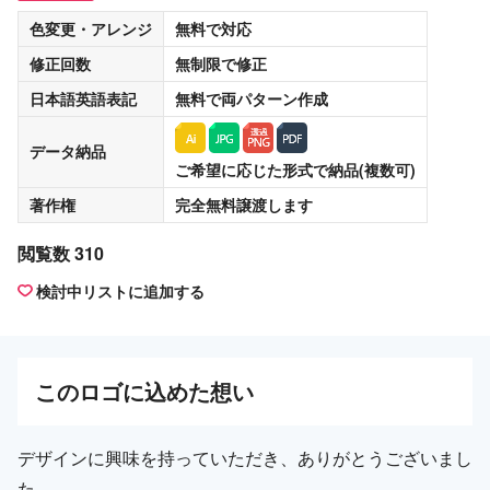
色変更・アレンジ
無料
で対応
修正回数
無制限
で修正
日本語英語表記
無料
で両パターン作成
データ納品
ご希望に応じた形式で納品(複数可)
著作権
完全無料譲渡
します
閲覧数 310
検討中リストに追加する
この
ロゴ
に込めた想い
デザインに興味を持っていただき、ありがとうございまし
た。