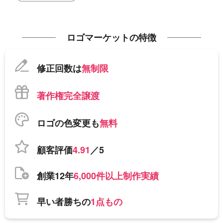
ロゴマーケットの特徴
修正回数は
無制限
著作権完全譲渡
ロゴの色変更も
無料
顧客評価
4.91
／5
創業12年
6,000件以上制作実績
早い者勝ちの
1点もの