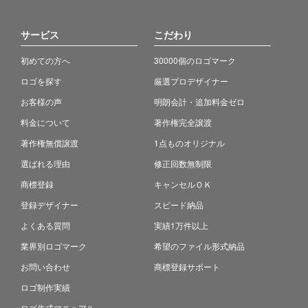
サービス
こだわり
初めての方へ
30000個のロゴマーク
ロゴを探す
厳選プロデザイナー
お客様の声
明朗会計・追加料金ゼロ
料金について
著作権完全譲渡
著作権無償譲渡
1点ものオリジナル
選ばれる理由
修正回数無制限
商標登録
キャンセルＯＫ
登録デザイナー
スピード納品
よくある質問
実績1万件以上
業界別ロゴマーク
希望のファイル形式納品
お問い合わせ
商標登録サポート
ロゴ制作実績
ロゴ作成マニュアル