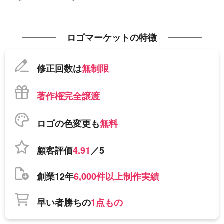
ロゴマーケットの特徴
修正回数は
無制限
著作権完全譲渡
ロゴの色変更も
無料
顧客評価
4.91
／5
創業12年
6,000件以上制作実績
早い者勝ちの
1点もの