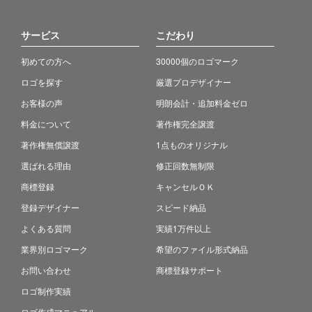
サービス
こだわり
初めての方へ
30000個のロゴマーク
ロゴを探す
厳選プロデザイナー
お客様の声
明朗会計・追加料金ゼロ
料金について
著作権完全譲渡
著作権無償譲渡
1点ものオリジナル
選ばれる理由
修正回数無制限
商標登録
キャンセルＯＫ
登録デザイナー
スピード納品
よくある質問
実績1万件以上
業界別ロゴマーク
希望のファイル形式納品
お問い合わせ
商標登録サポート
ロゴ制作実績
ロゴ作成マニュアル