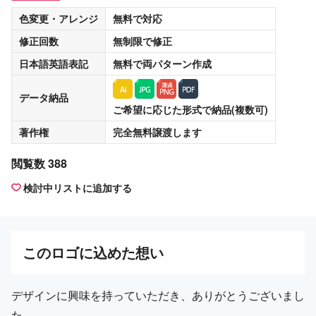
色変更・アレンジ
無料
で対応
修正回数
無制限
で修正
日本語英語表記
無料
で両パターン作成
データ納品
ご希望に応じた形式で納品(複数可)
著作権
完全無料譲渡
します
閲覧数 388
検討中リストに追加する
この
ロゴ
に込めた想い
デザインに興味を持っていただき、ありがとうございまし
た。