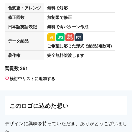
色変更・アレンジ
無料
で対応
修正回数
無制限
で修正
日本語英語表記
無料
で両パターン作成
データ納品
ご希望に応じた形式で納品(複数可)
著作権
完全無料譲渡
します
閲覧数 361
検討中リストに追加する
この
ロゴ
に込めた想い
デザインに興味を持っていただき、ありがとうございまし
た。