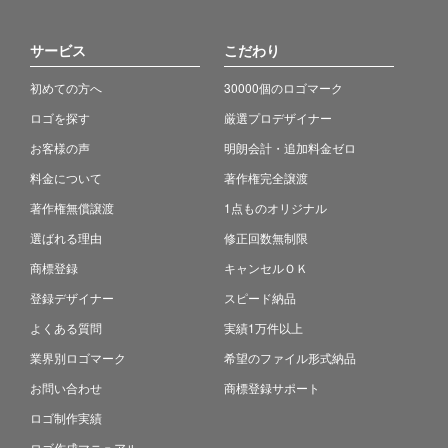
サービス
こだわり
初めての方へ
30000個のロゴマーク
ロゴを探す
厳選プロデザイナー
お客様の声
明朗会計・追加料金ゼロ
料金について
著作権完全譲渡
著作権無償譲渡
1点ものオリジナル
選ばれる理由
修正回数無制限
商標登録
キャンセルＯＫ
登録デザイナー
スピード納品
よくある質問
実績1万件以上
業界別ロゴマーク
希望のファイル形式納品
お問い合わせ
商標登録サポート
ロゴ制作実績
ロゴ作成マニュアル