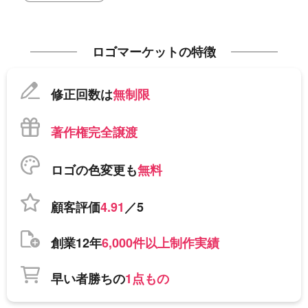
ロゴマーケットの特徴
修正回数は
無制限
著作権完全譲渡
ロゴの色変更も
無料
顧客評価
4.91
／5
創業12年
6,000件以上制作実績
早い者勝ちの
1点もの