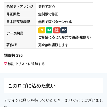
色変更・アレンジ
無料
で対応
修正回数
無制限
で修正
日本語英語表記
無料
で両パターン作成
データ納品
ご希望に応じた形式で納品(複数可)
著作権
完全無料譲渡
します
閲覧数 295
検討中リストに追加する
この
ロゴ
に込めた想い
デザインに興味を持っていただき、ありがとうございまし
た。