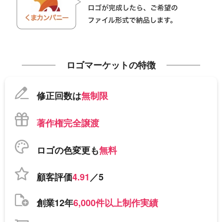
ロゴマーケットの特徴
修正回数は
無制限
著作権完全譲渡
ロゴの色変更も
無料
顧客評価
4.91
／5
創業12年
6,000件以上制作実績