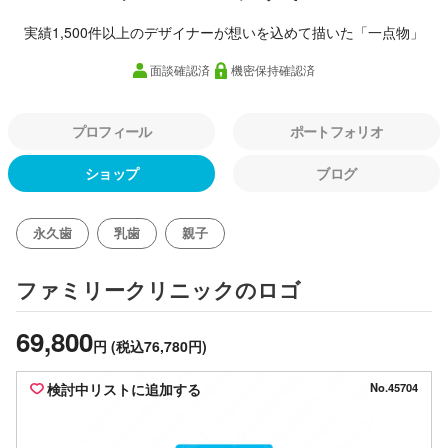
実績1,500件以上のデザイナーが想いを込めて描いた「一点物」
面談確認済
機密保持確認済
プロフィール
ポートフォリオ
ショップ
ブログ
永久歯
乳歯
親子
のロゴ
ファミリークリニック
69,800
円
(税込76,780円)
検討中リストに追加する
No.45704