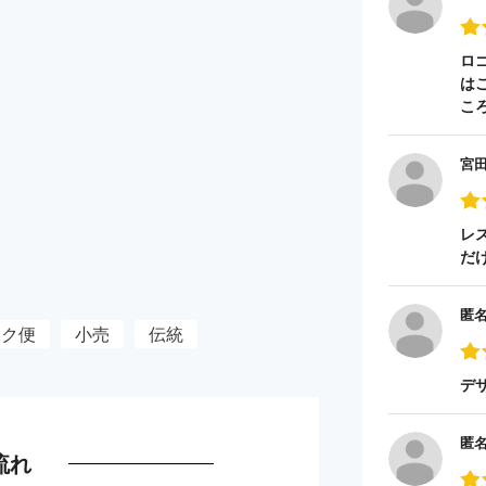
ロ
は
こ
宮
レ
だ
匿
イク便
小売
伝統
デ
匿
流れ