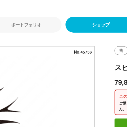
ポートフォリオ
ショップ
燕
No.45756
ス
79,
こ
ご購
ん。