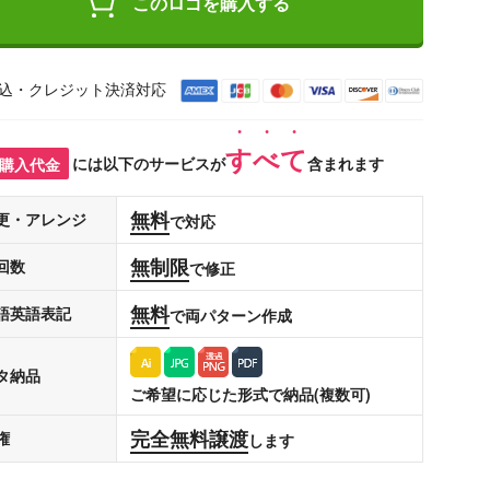
このロゴを購入する
込・クレジット決済対応
すべて
購入代金
には以下のサービスが
含まれます
無料
更・アレンジ
で対応
無制限
回数
で修正
無料
語英語表記
で両パターン作成
タ納品
ご希望に応じた形式で納品(複数可)
完全無料譲渡
権
します