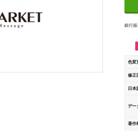
銀行振
色変
修正
日本
デー
著作