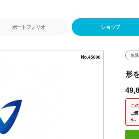
ポートフォリオ
ショップ
無限
No.45808
形
49,
こ
ご購
ん。