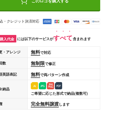
このロゴを購入する
込・クレジット決済対応
すべて
購入代金
には以下のサービスが
含まれます
無料
更・アレンジ
で対応
無制限
回数
で修正
無料
語英語表記
で両パターン作成
タ納品
ご希望に応じた形式で納品(複数可)
完全無料譲渡
権
します