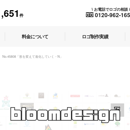
1,651
お電話でロゴの相談
\
0120-962-16
件
料金について
ロゴ制作実績
No.45808「形を変えて進化していく・N」