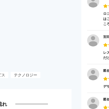
ロ
は
こ
宮
レ
だ
匿
ビス
テクノロジー
デ
匿
流れ