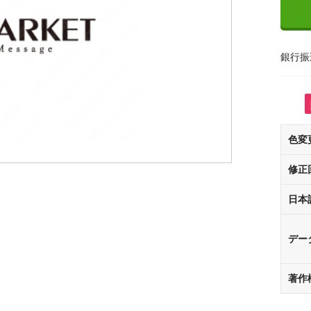
銀行振
色変
修正
日本
デー
著作