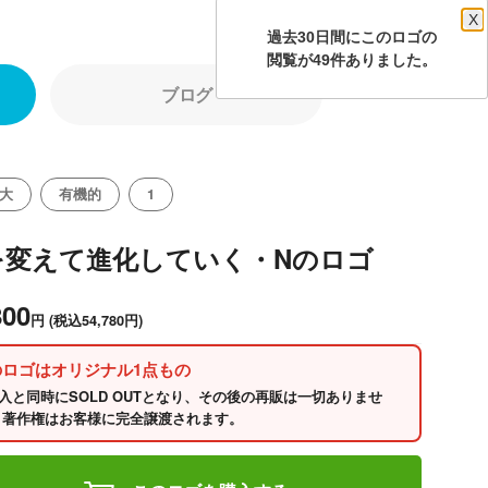
X
過去30日間にこのロゴの
閲覧が49件ありました。
ブログ
大
有機的
1
を変えて進化していく・Nのロゴ
800
円
(税込54,780円)
のロゴはオリジナル1点もの
入と同時にSOLD OUTとなり、その後の再販は一切ありませ
 著作権はお客様に完全譲渡されます。