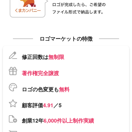
ロゴマーケットの特徴
修正回数は
無制限
著作権完全譲渡
ロゴの色変更も
無料
顧客評価
4.91
／5
創業12年
6,000件以上制作実績