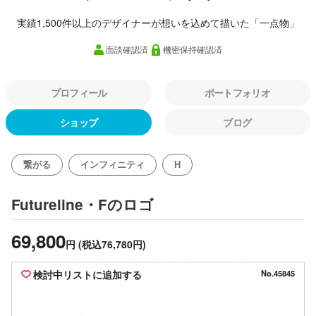
実績1,500件以上のデザイナーが想いを込めて描いた「一点物」
面談確認済
機密保持確認済
プロフィール
ポートフォリオ
ショップ
ブログ
繋がる
インフィニティ
H
のロゴ
Futureline・F
69,800
円
(税込76,780円)
検討中リストに追加する
No.45845