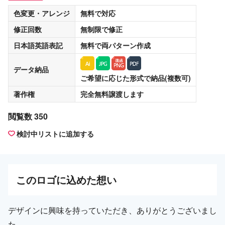
色変更・アレンジ
無料
で対応
修正回数
無制限
で修正
日本語英語表記
無料
で両パターン作成
データ納品
ご希望に応じた形式で納品(複数可)
著作権
完全無料譲渡
します
閲覧数 350
検討中リストに追加する
この
ロゴ
に込めた想い
デザインに興味を持っていただき、ありがとうございまし
た。