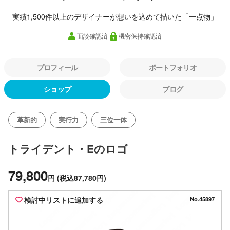
実績1,500件以上のデザイナーが想いを込めて描いた「一点物」
面談確認済
機密保持確認済
プロフィール
ポートフォリオ
ショップ
ブログ
革新的
実行力
三位一体
のロゴ
トライデント・E
79,800
円
(税込87,780円)
検討中リストに追加する
No.45897