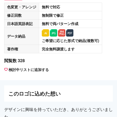
色変更・アレンジ
無料
で対応
修正回数
無制限
で修正
日本語英語表記
無料
で両パターン作成
データ納品
ご希望に応じた形式で納品(複数可)
著作権
完全無料譲渡
します
閲覧数 328
検討中リストに追加する
この
ロゴ
に込めた想い
デザインに興味を持っていただき、ありがとうございまし
た。