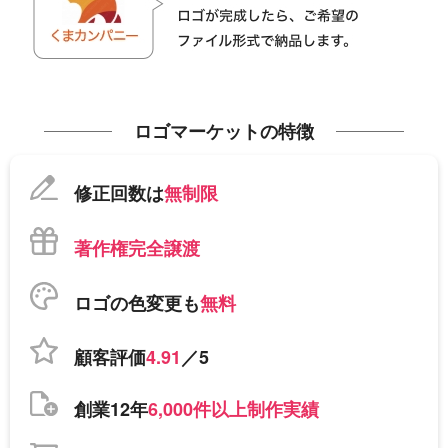
ロゴマーケットの特徴
修正回数は
無制限
著作権完全譲渡
ロゴの色変更も
無料
顧客評価
4.91
／5
創業12年
6,000件以上制作実績