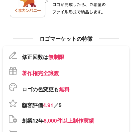
ロゴマーケットの特徴
修正回数は
無制限
著作権完全譲渡
ロゴの色変更も
無料
顧客評価
4.91
／5
創業12年
6,000件以上制作実績