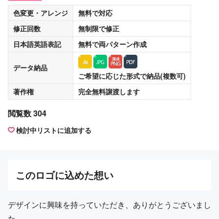
色変更・アレンジ
無料
で対応
修正回数
無制限
で修正
日本語英語表記
無料
で両パターン作成
データ納品
ご希望に応じた形式で納品(複数可)
著作権
完全無料譲渡
します
閲覧数 304
検討中リストに追加する
この
ロゴ
に込めた想い
デザインに興味を持っていただき、ありがとうございまし
た。