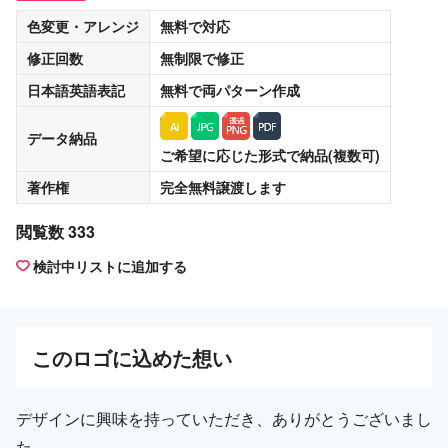
色変更・アレンジ
無料
で対応
修正回数
無制限
で修正
日本語英語表記
無料
で両パターン作成
データ納品
ご希望に応じた形式で納品(複数可)
著作権
完全無料譲渡
します
閲覧数 333
検討中リストに追加する
この
ロゴ
に込めた想い
デザインに興味を持っていただき、ありがとうございまし
た。