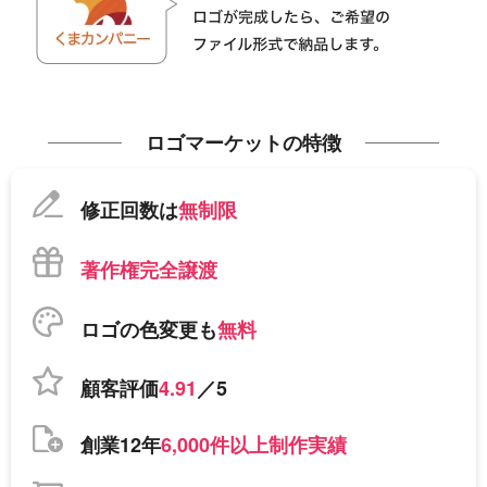
ロゴマーケットの特徴
修正回数は
無制限
著作権完全譲渡
ロゴの色変更も
無料
顧客評価
4.91
／5
創業12年
6,000件以上制作実績