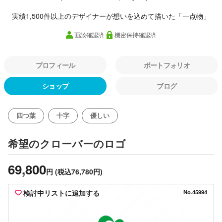
実績1,500件以上のデザイナーが想いを込めて描いた「一点物」
面談確認済
機密保持確認済
プロフィール
ポートフォリオ
ショップ
ブログ
四つ葉
十字
優しい
のロゴ
希望のクローバー
69,800
円
(税込76,780円)
検討中リストに追加する
No.45994