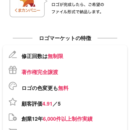
ロゴマーケットの特徴
修正回数は
無制限
著作権完全譲渡
ロゴの色変更も
無料
顧客評価
4.91
／5
創業12年
6,000件以上制作実績