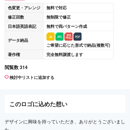
色変更・アレンジ
無料
で対応
修正回数
無制限
で修正
日本語英語表記
無料
で両パターン作成
データ納品
ご希望に応じた形式で納品(複数可)
著作権
完全無料譲渡
します
閲覧数 314
検討中リストに追加する
この
ロゴ
に込めた想い
デザインに興味を持っていただき、ありがとうございまし
た。