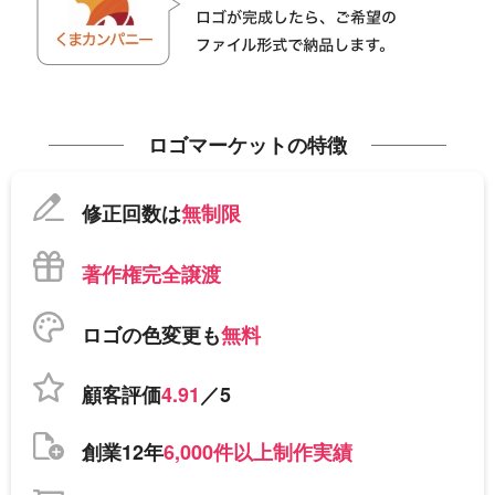
ロゴマーケットの特徴
修正回数は
無制限
著作権完全譲渡
ロゴの色変更も
無料
顧客評価
4.91
／5
創業12年
6,000件以上制作実績