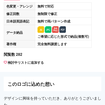
色変更・アレンジ
無料
で対応
修正回数
無制限
で修正
日本語英語表記
無料
で両パターン作成
データ納品
ご希望に応じた形式で納品(複数可)
著作権
完全無料譲渡
します
閲覧数 282
検討中リストに追加する
この
ロゴ
に込めた想い
デザインに興味を持っていただき、ありがとうございまし
た。