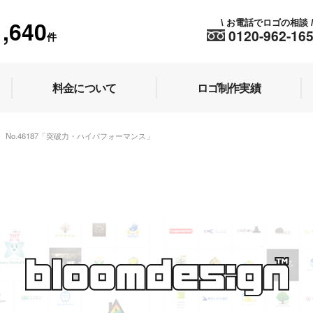
1,640
お電話でロゴの相談
\
0120-962-16
件
料金について
ロゴ制作実績
No.46187「突破力・ハイパフォーマンス」