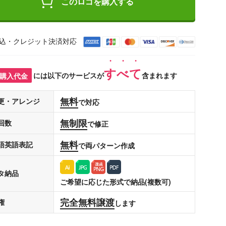
このロゴを購入する
込・クレジット決済対応
すべて
購入代金
には以下のサービスが
含まれます
無料
更・アレンジ
で対応
無制限
回数
で修正
無料
語英語表記
で両パターン作成
タ納品
ご希望に応じた形式で納品(複数可)
完全無料譲渡
権
します