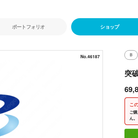
ポートフォリオ
ショップ
B
No.46187
突
69,
こ
ご購
ん。