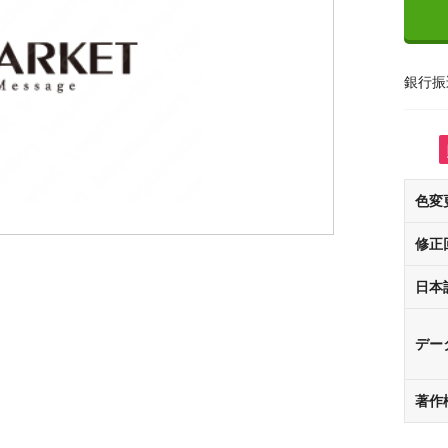
銀行振
色変
修正
日本
デー
著作