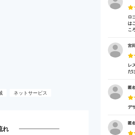
ロ
は
こ
宮
レ
だ
匿
械
ネットサービス
デ
匿
流れ