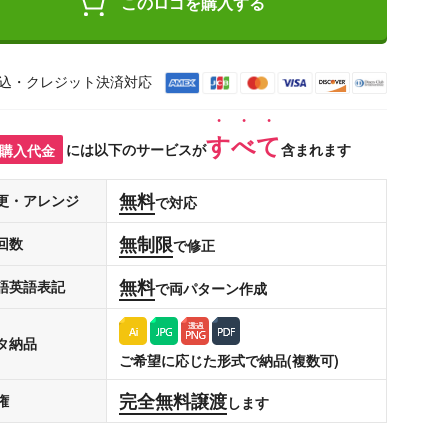
このロゴを購入する
込・クレジット決済対応
すべて
購入代金
には以下のサービスが
含まれます
無料
更・アレンジ
で対応
無制限
回数
で修正
無料
語英語表記
で両パターン作成
タ納品
ご希望に応じた形式で納品(複数可)
完全無料譲渡
権
します