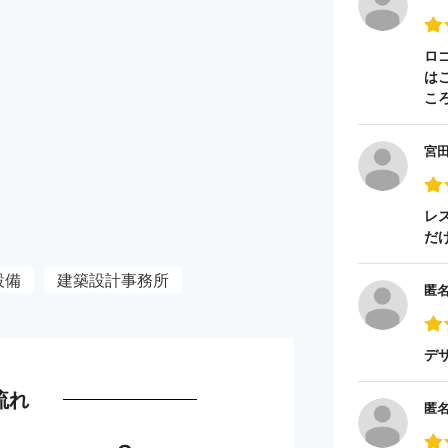
ロ
は
こ
宮
レ
だ
設備
建築設計事務所
匿
デ
流れ
匿