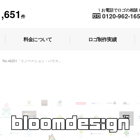
1,651
お電話でロゴの相談
\
0120-962-16
件
料金について
ロゴ制作実績
No.46251「リノベーション・ハウス」