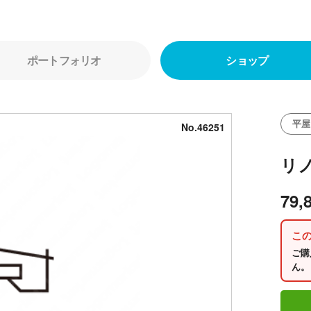
ポートフォリオ
ショップ
平屋
No.46251
リ
79,
こ
ご購
ん。