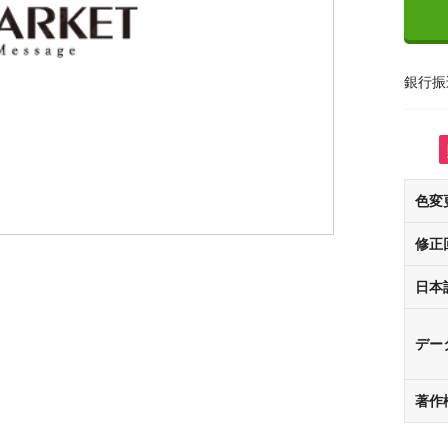
銀行振
色変
修正
日本
デー
著作