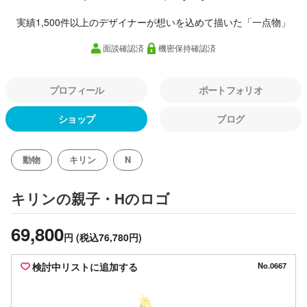
実績1,500件以上のデザイナーが想いを込めて描いた「一点物」
面談確認済
機密保持確認済
プロフィール
ポートフォリオ
ショップ
ブログ
動物
キリン
N
のロゴ
キリンの親子・H
69,800
円
(税込76,780円)
検討中リストに追加する
No.0667