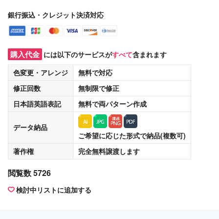
銀行振込・クレジット決済対応
購入代金
には以下のサービスが
すべて
含まれます
色変更・アレンジ
無料
で対応
修正回数
無制限
で修正
日本語英語表記
無料
で両パターン作成
データ納品
ご希望に応じた形式で納品(複数可)
著作権
完全無料譲渡
します
閲覧数 5726
検討中リストに追加する