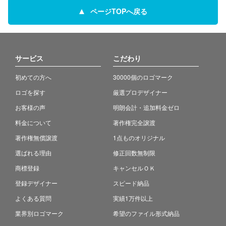
ページTOPへ戻る
サービス
こだわり
初めての方へ
30000個のロゴマーク
ロゴを探す
厳選プロデザイナー
お客様の声
明朗会計・追加料金ゼロ
料金について
著作権完全譲渡
著作権無償譲渡
1点ものオリジナル
選ばれる理由
修正回数無制限
商標登録
キャンセルＯＫ
登録デザイナー
スピード納品
よくある質問
実績1万件以上
業界別ロゴマーク
希望のファイル形式納品