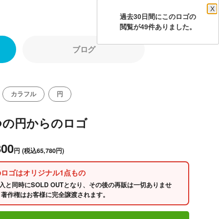
X
過去30日間にこのロゴの
閲覧が49件ありました。
ブログ
カラフル
円
つの円からのロゴ
800
円
(税込65,780円)
のロゴはオリジナル1点もの
入と同時にSOLD OUTとなり、その後の再販は一切ありませ
 著作権はお客様に完全譲渡されます。