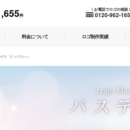
1,655
お電話でロゴの相談
\
0120-962-16
件
料金について
ロゴ制作実績
.26478「五つの円から」