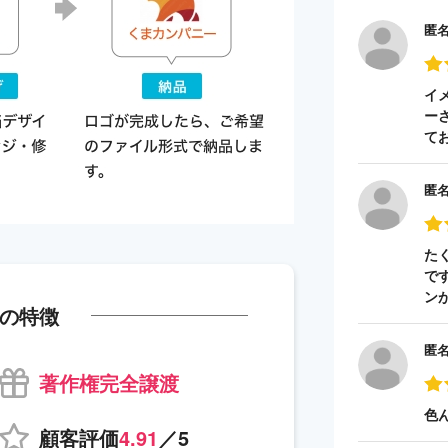
匿
イ
ー
て
匿
た
で
ン
の特徴
匿
著作権完全譲渡
色
顧客評価
4.91
／5