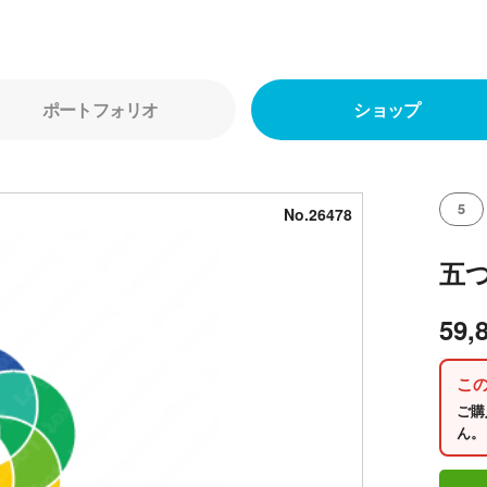
ポートフォリオ
ショップ
5
No.26478
五
59,
こ
ご購
ん。