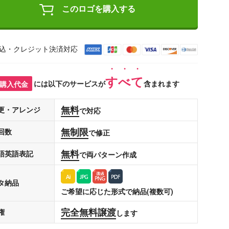
このロゴを購入する
込・クレジット決済対応
すべて
購入代金
には以下のサービスが
含まれます
無料
更・アレンジ
で対応
無制限
回数
で修正
無料
語英語表記
で両パターン作成
タ納品
ご希望に応じた形式で納品(複数可)
完全無料譲渡
権
します