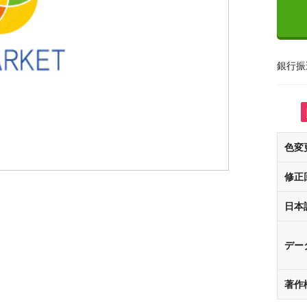
銀行振
色変
修正
日本
デー
著作