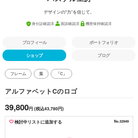
デザインの"力”を信じて。
身分証確認済
面談確認済
機密保持確認済
プロフィール
ポートフォリオ
ショップ
ブログ
フレーム
葉
「C」
のロゴ
アルファベットC
39,800
円
(税込43,780円)
検討中リストに追加する
No.32949