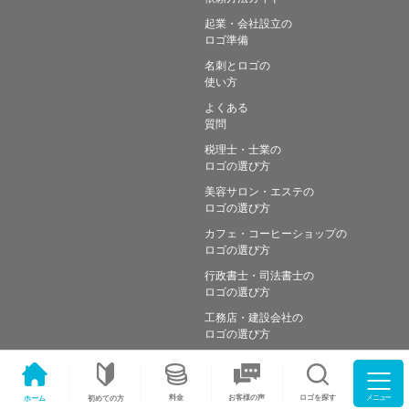
起業・会社設立の
ロゴ準備
名刺とロゴの
使い方
よくある
質問
税理士・士業の
ロゴの選び方
美容サロン・エステの
ロゴの選び方
カフェ・コーヒーショップの
ロゴの選び方
行政書士・司法書士の
ロゴの選び方
工務店・建設会社の
ロゴの選び方
メニュー
料金
ロゴを探す
お客様の声
ホーム
初めての方
Copyright © Simple works Inc. All Rights Reserved.