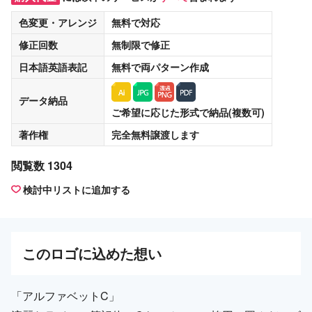
色変更・アレンジ
無料
で対応
修正回数
無制限
で修正
日本語英語表記
無料
で両パターン作成
データ納品
ご希望に応じた形式で納品(複数可)
著作権
完全無料譲渡
します
閲覧数 1304
検討中リストに追加する
この
ロゴ
に込めた想い
「アルファベットC」