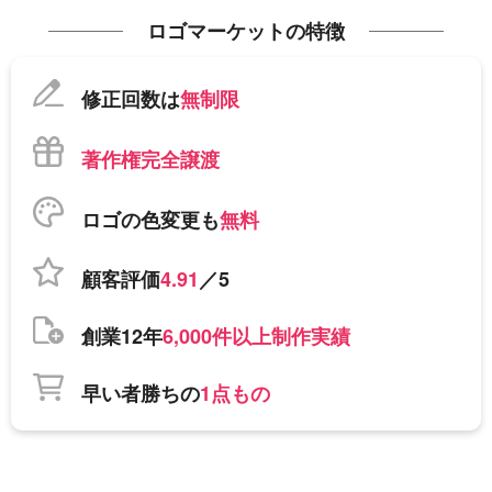
ロゴマーケットの特徴
修正回数は
無制限
著作権完全譲渡
ロゴの色変更も
無料
顧客評価
4.91
／5
創業12年
6,000件以上制作実績
早い者勝ちの
1点もの