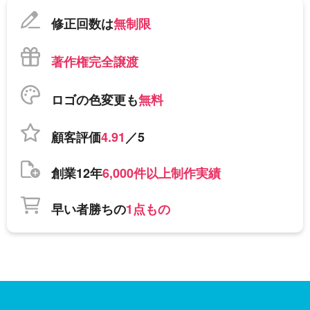
修正回数は
無制限
著作権完全譲渡
ロゴの色変更も
無料
顧客評価
4.91
／5
創業12年
6,000件以上制作実績
早い者勝ちの
1点もの