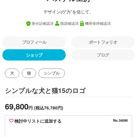
デザインの"力”を信じて。
身分証確認済
面談確認済
機密保持確認済
プロフィール
ポートフォリオ
ショップ
ブログ
犬
猫
シンプル
のロゴ
シンプルな犬と猫15
69,800
円
(税込76,780円)
検討中リストに追加する
No.34090