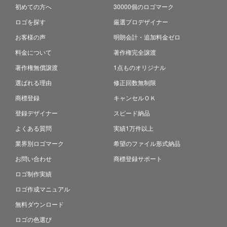
初めての方へ
30000個のロゴマーク
ロゴを探す
厳選プロデザイナー
お客様の声
明朗会計・追加料金ゼロ
料金について
著作権完全譲渡
著作権無償譲渡
1点ものオリジナル
選ばれる理由
修正回数無制限
商標登録
キャンセルＯＫ
登録デザイナー
スピード納品
よくある質問
実績1万件以上
業界別ロゴマーク
希望のファイル形式納品
お問い合わせ
商標登録サポート
ロゴ制作実績
ロゴ作成マニュアル
無料ダウンロード
ロゴの色選び