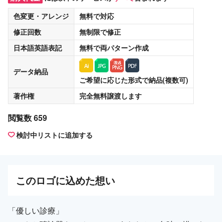
色変更・アレンジ
無料
で対応
修正回数
無制限
で修正
日本語英語表記
無料
で両パターン作成
データ納品
ご希望に応じた形式で納品(複数可)
著作権
完全無料譲渡
します
閲覧数 659
検討中リストに追加する
この
ロゴ
に込めた想い
「優しい診療」