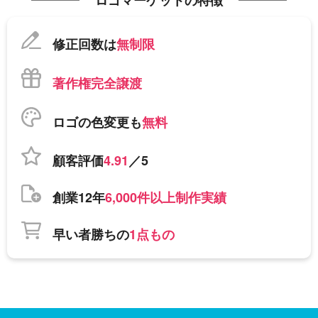
ロゴマーケットの特徴
修正回数は
無制限
著作権完全譲渡
ロゴの色変更も
無料
顧客評価
4.91
／5
創業12年
6,000件以上制作実績
早い者勝ちの
1点もの