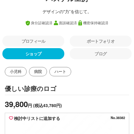
デザインの"力”を信じて。
身分証確認済
面談確認済
機密保持確認済
プロフィール
ポートフォリオ
ショップ
ブログ
小児科
病院
ハート
のロゴ
優しい診療
39,800
円
(税込43,780円)
検討中リストに追加する
No.38382