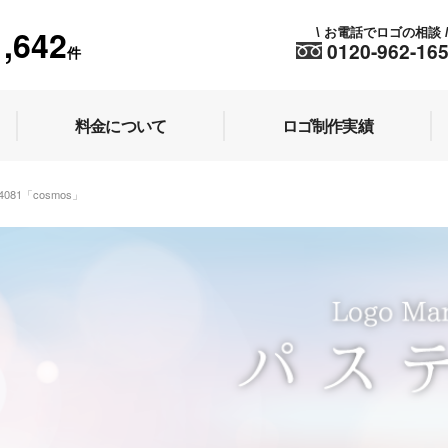
1,642
お電話でロゴの相談
\
0120-962-16
件
料金について
ロゴ制作実績
44081「cosmos」