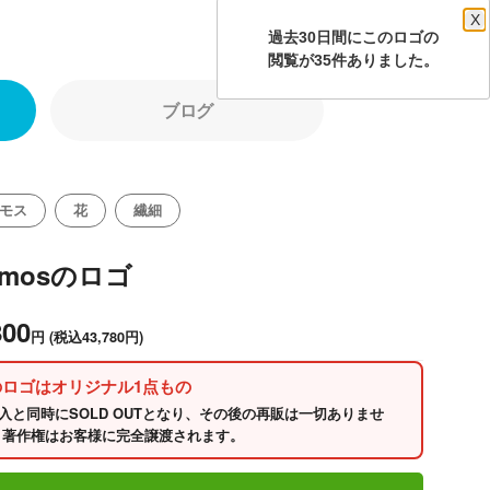
X
過去30日間にこのロゴの
閲覧が35件ありました。
ブログ
モス
花
繊細
smosのロゴ
800
円
(税込43,780円)
のロゴはオリジナル1点もの
入と同時にSOLD OUTとなり、その後の再販は一切ありませ
 著作権はお客様に完全譲渡されます。