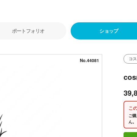
ポートフォリオ
ショップ
コス
No.44081
co
39,
こ
ご購
ん。