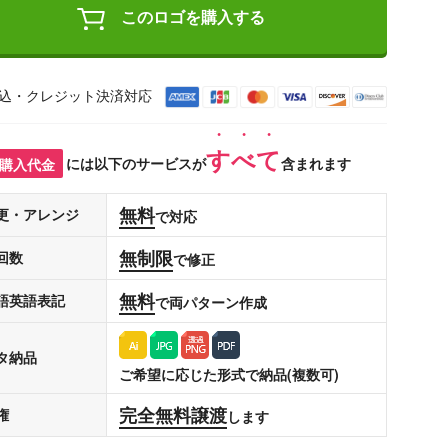
このロゴを購入する
込・クレジット決済対応
すべて
購入代金
には以下のサービスが
含まれます
無料
更・アレンジ
で対応
無制限
回数
で修正
無料
語英語表記
で両パターン作成
タ納品
ご希望に応じた形式で納品(複数可)
完全無料譲渡
権
します