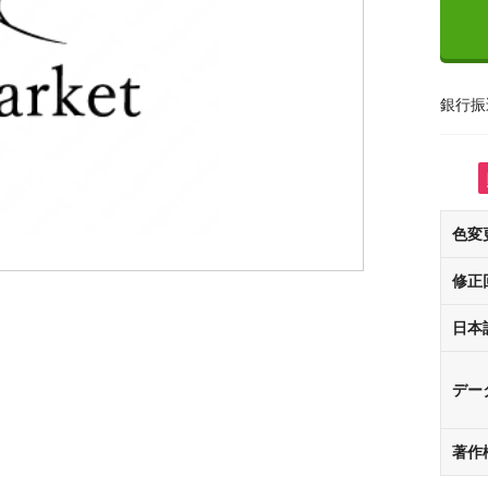
銀行振
色変
修正
日本
デー
著作