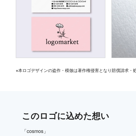
※本ロゴデザインの盗作・模倣は著作権侵害となり賠償請求・
この
ロゴ
に込めた想い
「cosmos」