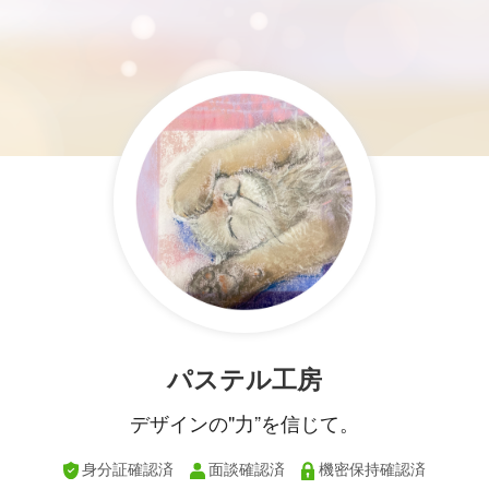
パステル工房
デザインの"力”を信じて。
身分証確認済
面談確認済
機密保持確認済