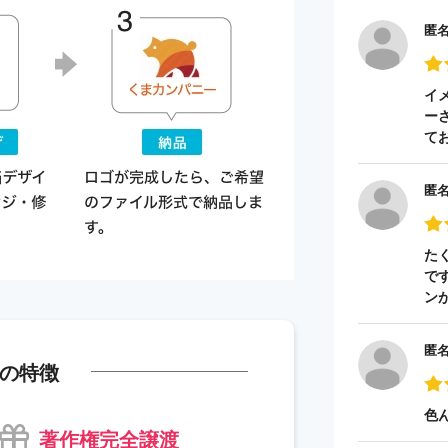
匿
イ
ー
て
匿
た
で
ン
匿
の特徴
色
著作権完全譲渡