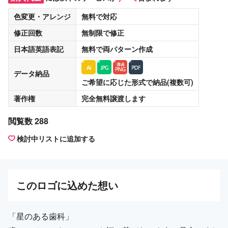
色変更・アレンジ
無料
で対応
修正回数
無制限
で修正
日本語英語表記
無料
で両パターン作成
データ納品
ご希望に応じた形式で納品(複数可)
著作権
完全無料譲渡
します
閲覧数 288
検討中リストに追加する
この
ロゴ
に込めた想い
「星のある歯科」