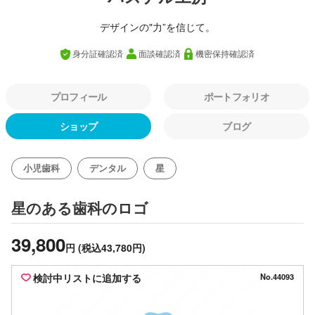
デザインの"力”を信じて。
身分証確認済
面談確認済
機密保持確認済
プロフィール
ポートフォリオ
ショップ
ブログ
小児歯科
デンタル
星
のロゴ
星のある歯科
39,800
円
(税込43,780円)
検討中リストに追加する
No.44093