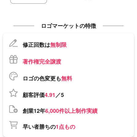
ロゴマーケットの特徴
修正回数は
無制限
著作権完全譲渡
ロゴの色変更も
無料
顧客評価
4.91
／5
創業12年
6,000件以上制作実績
早い者勝ちの
1点もの