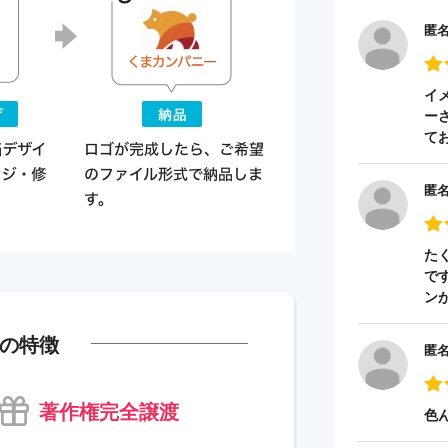
匿
イ
ー
て
匿
た
で
ン
の特徴
匿
著作権完全譲渡
色