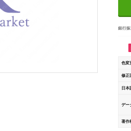
銀行振
色変
修正
日本
デー
著作