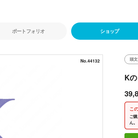
ポートフォリオ
ショップ
頭文
No.44132
K
39,
こ
ご購
ん。