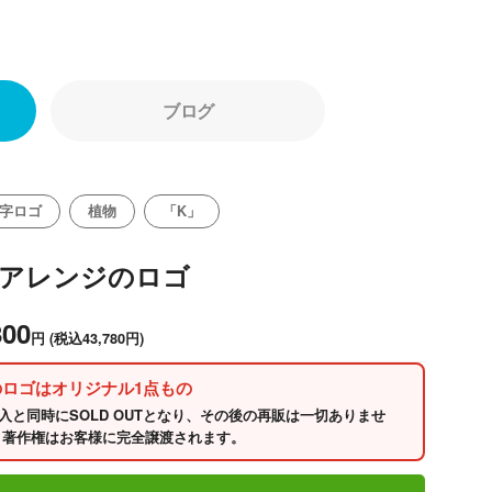
ブログ
字ロゴ
植物
「K」
のアレンジのロゴ
800
円
(税込43,780円)
のロゴはオリジナル1点もの
入と同時にSOLD OUTとなり、その後の再販は一切ありませ
 著作権はお客様に完全譲渡されます。