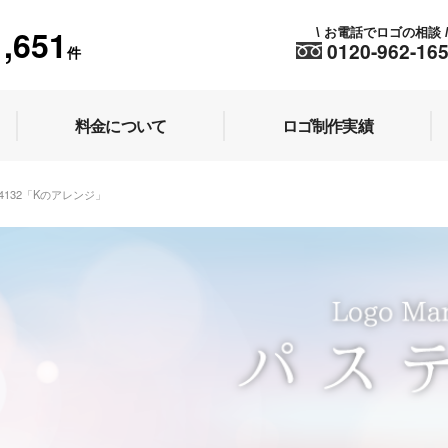
1,651
お電話でロゴの相談
\
0120-962-16
件
料金について
ロゴ制作実績
44132「Kのアレンジ」