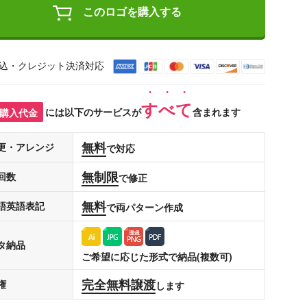
このロゴを購入する
込・クレジット決済対応
すべて
購入代金
には以下のサービスが
含まれます
無料
更・アレンジ
で対応
無制限
回数
で修正
無料
語英語表記
で両パターン作成
タ納品
ご希望に応じた形式で納品(複数可)
完全無料譲渡
権
します