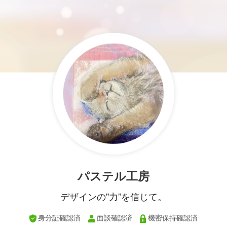
パステル工房
デザインの"力”を信じて。
身分証確認済
面談確認済
機密保持確認済