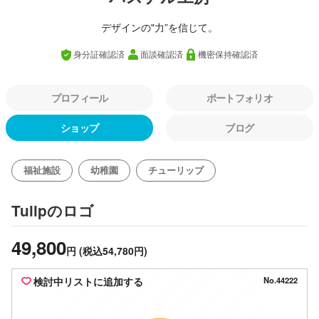
デザインの"力”を信じて。
身分証確認済
面談確認済
機密保持確認済
プロフィール
ポートフォリオ
ショップ
ブログ
福祉施設
幼稚園
チューリップ
のロゴ
Tulip
49,800
円
(税込54,780円)
検討中リストに追加する
No.44222