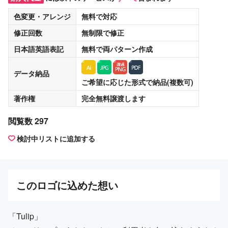
色変更・アレンジ
無料
で対応
修正回数
無制限
で修正
日本語英語表記
無料
で両パターン作成
データ納品
ご希望に応じた形式で納品(複数可)
著作権
完全無料譲渡
します
閲覧数 297
検討中リストに追加する
この
ロゴ
に込めた想い
「Tulip」