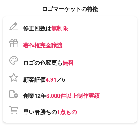
ロゴマーケットの特徴
修正回数は
無制限
著作権完全譲渡
ロゴの色変更も
無料
顧客評価
4.91
／5
創業12年
6,000件以上制作実績
早い者勝ちの
1点もの