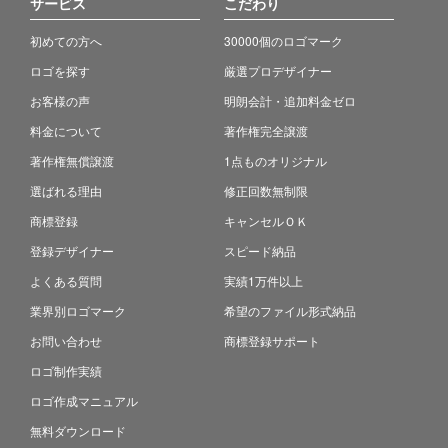
サービス
こだわり
初めての方へ
30000個のロゴマーク
ロゴを探す
厳選プロデザイナー
お客様の声
明朗会計・追加料金ゼロ
料金について
著作権完全譲渡
著作権無償譲渡
1点ものオリジナル
選ばれる理由
修正回数無制限
商標登録
キャンセルＯＫ
登録デザイナー
スピード納品
よくある質問
実績1万件以上
業界別ロゴマーク
希望のファイル形式納品
お問い合わせ
商標登録サポート
ロゴ制作実績
ロゴ作成マニュアル
無料ダウンロード