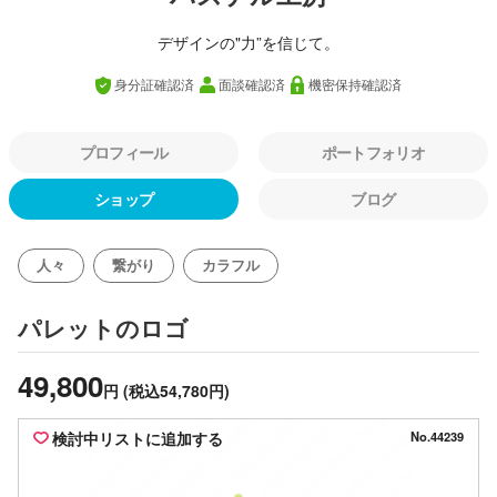
デザインの"力”を信じて。
身分証確認済
面談確認済
機密保持確認済
プロフィール
ポートフォリオ
ショップ
ブログ
人々
繋がり
カラフル
のロゴ
パレット
49,800
円
(税込54,780円)
検討中リストに追加する
No.44239