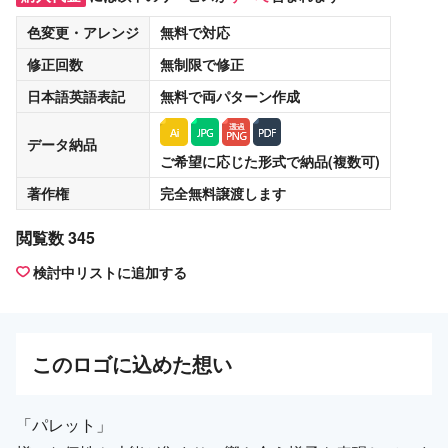
色変更・アレンジ
無料
で対応
修正回数
無制限
で修正
日本語英語表記
無料
で両パターン作成
データ納品
ご希望に応じた形式で納品(複数可)
著作権
完全無料譲渡
します
閲覧数 345
検討中リストに追加する
この
ロゴ
に込めた想い
「パレット」