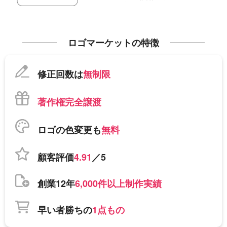
ロゴマーケットの特徴
修正回数は
無制限
著作権完全譲渡
ロゴの色変更も
無料
顧客評価
4.91
／5
創業12年
6,000件以上制作実績
早い者勝ちの
1点もの