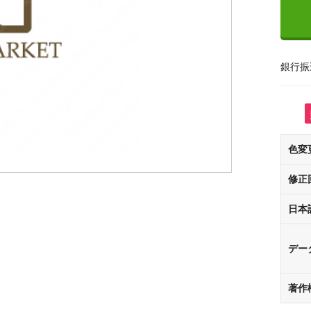
銀行振
色変
修正
日本
デー
著作