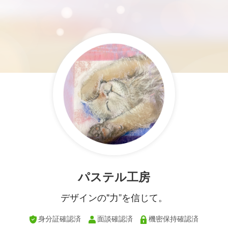
パステル工房
デザインの"力”を信じて。
身分証確認済
面談確認済
機密保持確認済