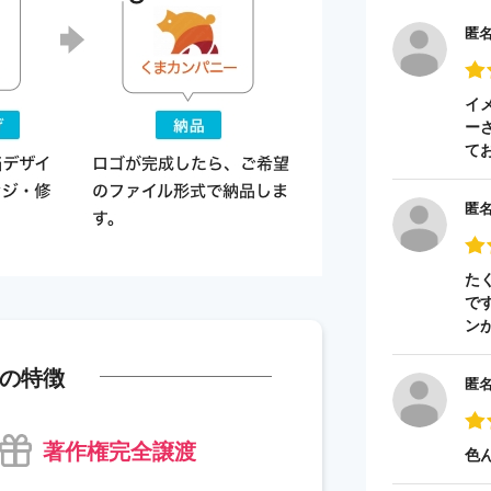
匿
イ
ー
て
匿
た
で
ン
の特徴
匿
著作権完全譲渡
色