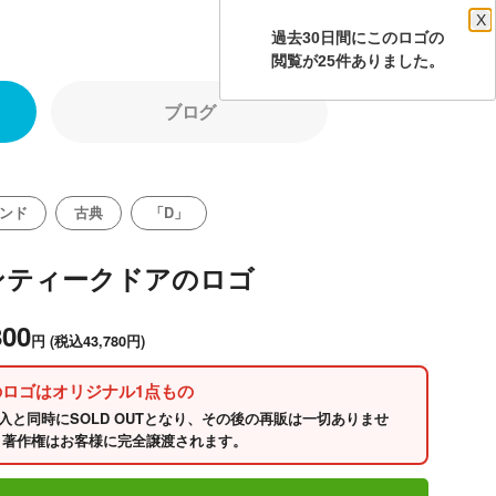
X
過去30日間にこのロゴの
閲覧が25件ありました。
ブログ
ンド
古典
「D」
ンティークドアのロゴ
800
円
(税込43,780円)
のロゴはオリジナル1点もの
入と同時にSOLD OUTとなり、その後の再販は一切ありませ
 著作権はお客様に完全譲渡されます。