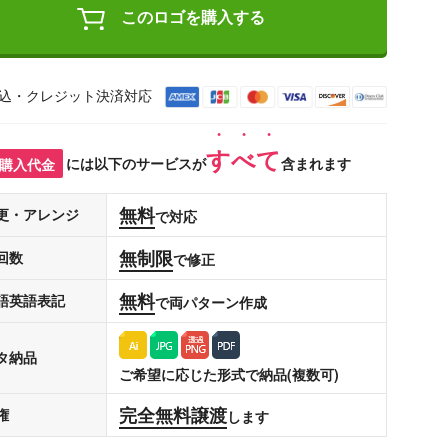
このロゴを購入する
込・クレジット決済対応
すべて
購入代金
には以下のサービスが
含まれます
無料
更・アレンジ
で対応
無制限
回数
で修正
無料
語英語表記
で両パターン作成
タ納品
ご希望に応じた形式で納品(複数可)
完全無料譲渡
権
します