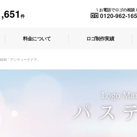
1,651
お電話でロゴの相談
\
0120-962-16
件
料金について
ロゴ制作実績
.44240「アンティークドア」