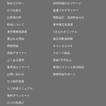
初めての方へ
30000個のロゴマーク
ロゴを探す
厳選プロデザイナー
お客様の声
明朗会計・追加料金ゼロ
料金について
著作権完全譲渡
著作権無償譲渡
1点ものオリジナル
選ばれる理由
修正回数無制限
商標登録
キャンセルＯＫ
登録デザイナー
スピード納品
よくある質問
実績1万件以上
業界別ロゴマーク
希望のファイル形式納品
お問い合わせ
商標登録サポート
ロゴ制作実績
ロゴ作成マニュアル
無料ダウンロード
ロゴの色選び