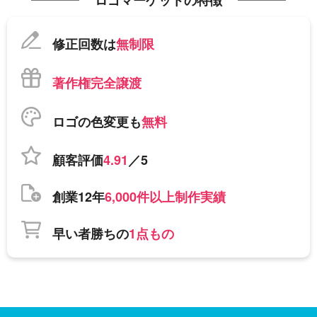
ロゴマーケットの特徴
修正回数は
無制限
著作権完全譲渡
ロゴの色変更も
無料
顧客評価
4.91
／5
創業12年
6,000件以上制作実績
早い者勝ちの
1点もの