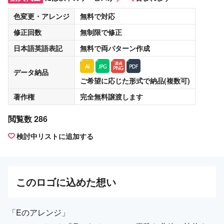
色変更・アレンジ
無料
で対応
修正回数
無制限
で修正
日本語英語表記
無料
で両パターン作成
データ納品
ご希望に応じた形式で納品(複数可)
著作権
完全無料譲渡
します
閲覧数 286
検討中リストに追加する
この
ロゴ
に込めた想い
「Eのアレンジ」