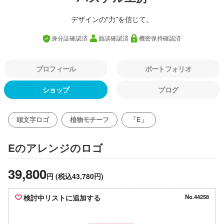
デザインの"力”を信じて。
身分証確認済
面談確認済
機密保持確認済
プロフィール
ポートフォリオ
ショップ
ブログ
頭文字ロゴ
植物モチーフ
「E」
のロゴ
Eのアレンジ
39,800
円
(税込43,780円)
検討中リストに追加する
No.44258