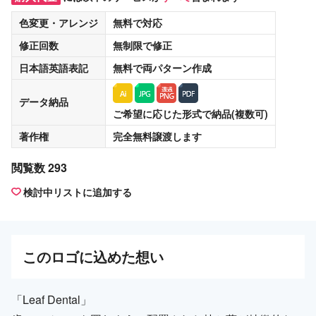
色変更・アレンジ
無料
で対応
修正回数
無制限
で修正
日本語英語表記
無料
で両パターン作成
データ納品
ご希望に応じた形式で納品(複数可)
著作権
完全無料譲渡
します
閲覧数 293
検討中リストに追加する
この
ロゴ
に込めた想い
「Leaf Dental」