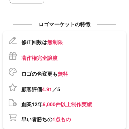
ロゴマーケットの特徴
修正回数は
無制限
著作権完全譲渡
ロゴの色変更も
無料
顧客評価
4.91
／5
創業12年
6,000件以上制作実績
早い者勝ちの
1点もの