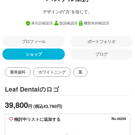
デザインの"力”を信じて。
身分証確認済
面談確認済
機密保持確認済
プロフィール
ポートフォリオ
ショップ
ブログ
審美歯科
ホワイトニング
葉
のロゴ
Leaf Dental
39,800
円
(税込43,780円)
検討中リストに追加する
No.44259