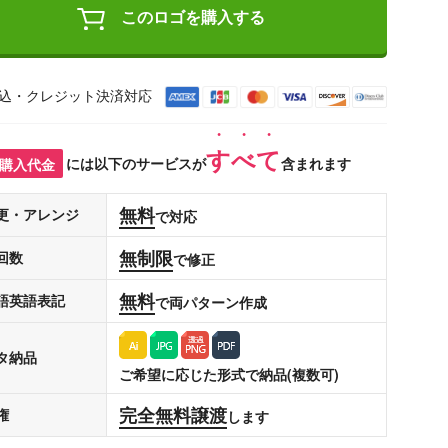
このロゴを購入する
込・クレジット決済対応
すべて
購入代金
には以下のサービスが
含まれます
無料
更・アレンジ
で対応
無制限
回数
で修正
無料
語英語表記
で両パターン作成
タ納品
ご希望に応じた形式で納品(複数可)
完全無料譲渡
権
します