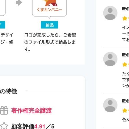
匿
イ
ー
て
匿
た
で
ン
の特徴
匿
著作権完全譲渡
色
顧客評価
4.91
／5