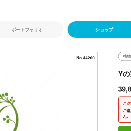
ポートフォリオ
ショップ
植物
No.44260
Y
39,
こ
ご購
ん。