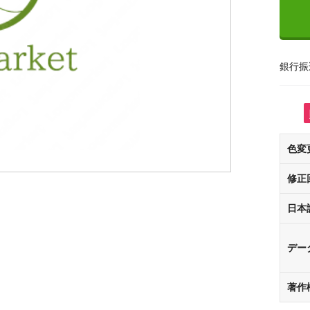
銀行振
色変
修正
日本
デー
著作