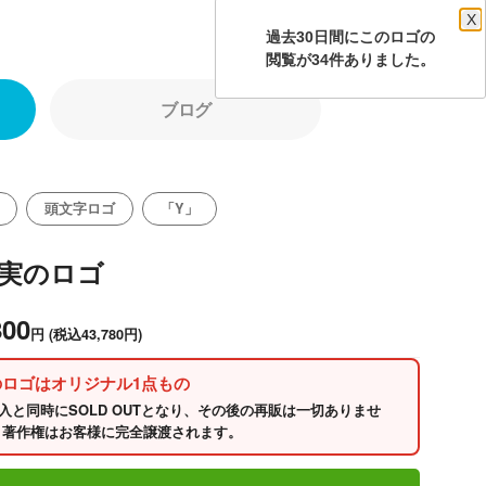
X
過去30日間にこのロゴの
閲覧が34件ありました。
ブログ
頭文字ロゴ
「Y」
の実のロゴ
800
円
(税込43,780円)
のロゴはオリジナル1点もの
入と同時にSOLD OUTとなり、その後の再販は一切ありませ
 著作権はお客様に完全譲渡されます。