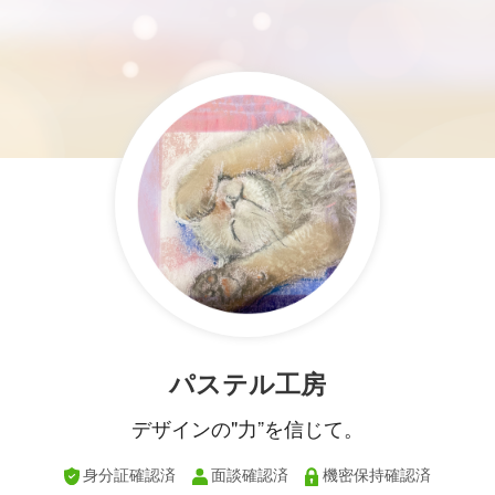
パステル工房
デザインの"力”を信じて。
身分証確認済
面談確認済
機密保持確認済