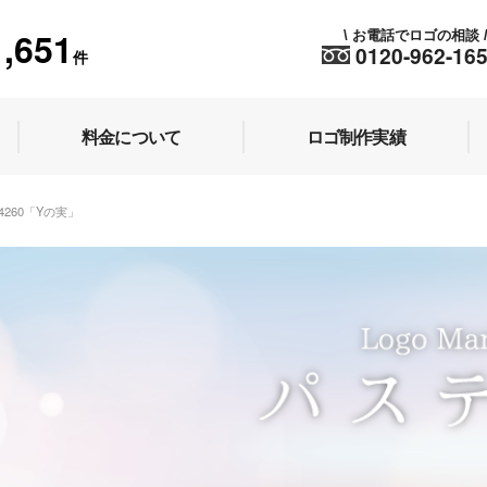
1,651
お電話でロゴの相談
\
0120-962-16
件
料金について
ロゴ制作実績
44260「Yの実」