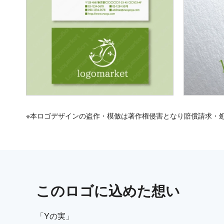
※本ロゴデザインの盗作・模倣は著作権侵害となり賠償請求・
この
ロゴ
に込めた想い
「Yの実」