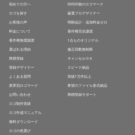
初めての方へ
30000個のロゴマーク
ロゴを探す
厳選プロデザイナー
お客様の声
明朗会計・追加料金ゼロ
料金について
著作権完全譲渡
著作権無償譲渡
1点ものオリジナル
選ばれる理由
修正回数無制限
商標登録
キャンセルＯＫ
登録デザイナー
スピード納品
よくある質問
実績1万件以上
業界別ロゴマーク
希望のファイル形式納品
お問い合わせ
商標登録サポート
ロゴ制作実績
ロゴ作成マニュアル
無料ダウンロード
ロゴの色選び