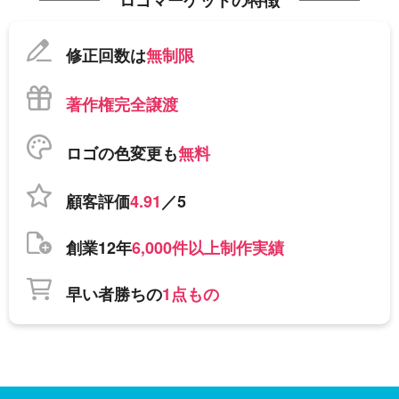
ロゴマーケットの特徴
修正回数は
無制限
著作権完全譲渡
ロゴの色変更も
無料
顧客評価
4.91
／5
創業12年
6,000件以上制作実績
早い者勝ちの
1点もの