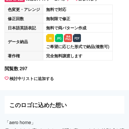
色変更・アレンジ
無料
で対応
修正回数
無制限
で修正
日本語英語表記
無料
で両パターン作成
データ納品
ご希望に応じた形式で納品(複数可)
著作権
完全無料譲渡
します
閲覧数 297
検討中リストに追加する
この
ロゴ
に込めた想い
「aero home」