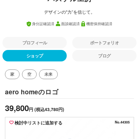
デザインの"力”を信じて。
身分証確認済
面談確認済
機密保持確認済
プロフィール
ポートフォリオ
ショップ
ブログ
家
空
未来
のロゴ
aero home
39,800
円
(税込43,780円)
検討中リストに追加する
No.44305