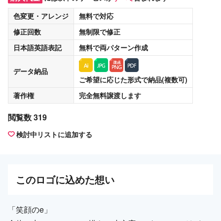
色変更・アレンジ
無料
で対応
修正回数
無制限
で修正
日本語英語表記
無料
で両パターン作成
データ納品
ご希望に応じた形式で納品(複数可)
著作権
完全無料譲渡
します
閲覧数 319
検討中リストに追加する
この
ロゴ
に込めた想い
「笑顔のe」