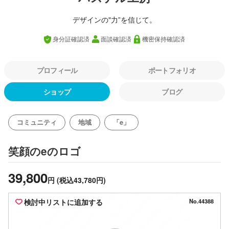
デザインの"力”を信じて。
身分証確認済
面談確認済
機密保持確認済
プロフィール
ポートフォリオ
ショップ
ブログ
コミュニティ
地域
「e」
のロゴ
笑顔のe
39,800
円
(税込43,780円)
検討中リストに追加する
No.44388