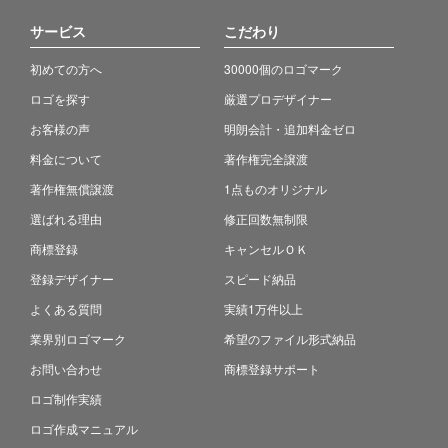
サービス
こだわり
初めての方へ
30000個のロゴマーク
ロゴを探す
厳選プロデザイナー
お客様の声
明朗会計・追加料金ゼロ
料金について
著作権完全譲渡
著作権無償譲渡
1点ものオリジナル
選ばれる理由
修正回数無制限
商標登録
キャンセルＯＫ
登録デザイナー
スピード納品
よくある質問
実績1万件以上
業界別ロゴマーク
希望のファイル形式納品
お問い合わせ
商標登録サポート
ロゴ制作実績
ロゴ作成マニュアル