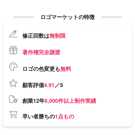
ロゴマーケットの特徴
修正回数は
無制限
著作権完全譲渡
ロゴの色変更も
無料
顧客評価
4.91
／5
創業12年
6,000件以上制作実績
早い者勝ちの
1点もの