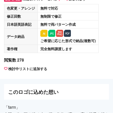
色変更・アレンジ
無料
で対応
修正回数
無制限
で修正
日本語英語表記
無料
で両パターン作成
データ納品
ご希望に応じた形式で納品(複数可)
著作権
完全無料譲渡
します
閲覧数 278
検討中リストに追加する
この
ロゴ
に込めた想い
「farm」