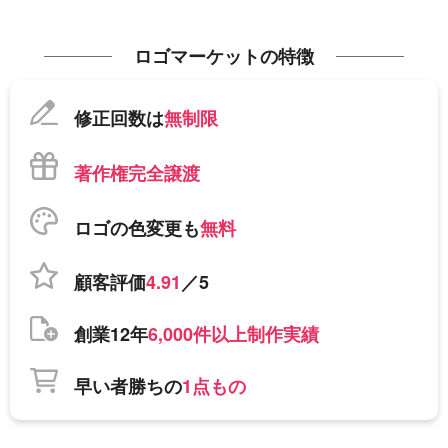
ロゴマーケットの特徴
修正回数は
無制限
著作権完全譲渡
ロゴの色変更も
無料
顧客評価
4.91
／5
創業12年
6,000件以上制作実績
早い者勝ちの
1点もの