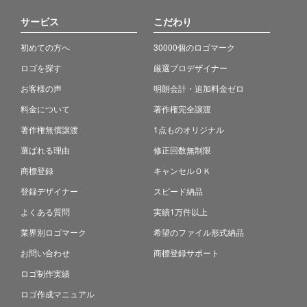
サービス
こだわり
初めての方へ
30000個のロゴマーク
ロゴを探す
厳選プロデザイナー
お客様の声
明朗会計・追加料金ゼロ
料金について
著作権完全譲渡
著作権無償譲渡
1点ものオリジナル
選ばれる理由
修正回数無制限
商標登録
キャンセルＯＫ
登録デザイナー
スピード納品
よくある質問
実績1万件以上
業界別ロゴマーク
希望のファイル形式納品
お問い合わせ
商標登録サポート
ロゴ制作実績
ロゴ作成マニュアル