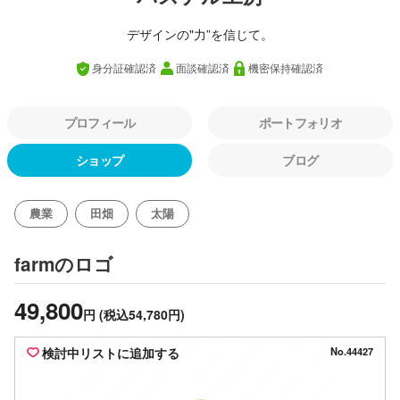
デザインの"力”を信じて。
身分証確認済
面談確認済
機密保持確認済
プロフィール
ポートフォリオ
ショップ
ブログ
農業
田畑
太陽
のロゴ
farm
49,800
円
(税込54,780円)
検討中リストに追加する
No.44427