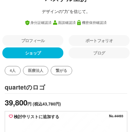
デザインの"力”を信じて。
身分証確認済
面談確認済
機密保持確認済
プロフィール
ポートフォリオ
ショップ
ブログ
4人
医療法人
繋がる
のロゴ
quartet
39,800
円
(税込43,780円)
検討中リストに追加する
No.44493