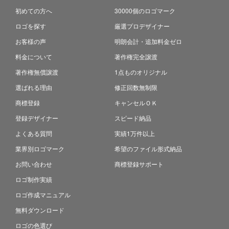
初めての方へ
30000個のロゴマーク
ロゴを探す
厳選プロデザイナー
お客様の声
明朗会計・追加料金ゼロ
料金について
著作権完全譲渡
著作権無償譲渡
1点ものオリジナル
選ばれる理由
修正回数無制限
商標登録
キャンセルＯＫ
登録デザイナー
スピード納品
よくある質問
実績1万件以上
業界別ロゴマーク
希望のファイル形式納品
お問い合わせ
商標登録サポート
ロゴ制作実績
ロゴ作成マニュアル
無料ダウンロード
ロゴの色選び