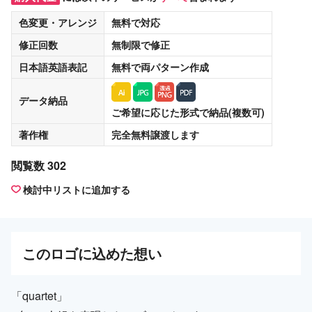
色変更・アレンジ
無料
で対応
修正回数
無制限
で修正
日本語英語表記
無料
で両パターン作成
データ納品
ご希望に応じた形式で納品(複数可)
著作権
完全無料譲渡
します
閲覧数 302
検討中リストに追加する
この
ロゴ
に込めた想い
「quartet」