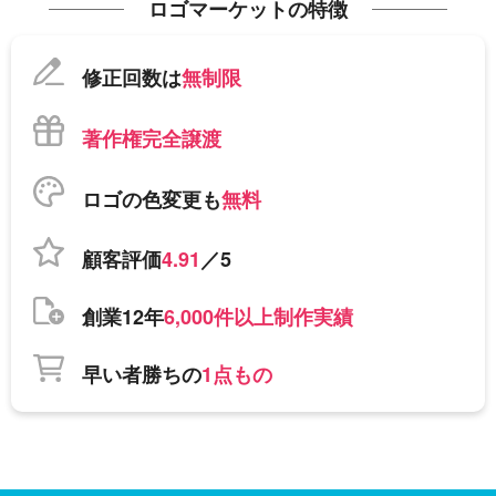
ロゴマーケットの特徴
修正回数は
無制限
著作権完全譲渡
ロゴの色変更も
無料
顧客評価
4.91
／5
創業12年
6,000件以上制作実績
早い者勝ちの
1点もの