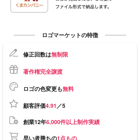
ロゴマーケットの特徴
修正回数は
無制限
著作権完全譲渡
ロゴの色変更も
無料
顧客評価
4.91
／5
創業12年
6,000件以上制作実績
早い者勝ちの
1点もの