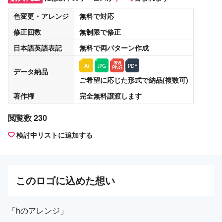
色変更・アレンジ
無料
で対応
修正回数
無制限
で修正
日本語英語表記
無料
で両パターン作成
データ納品
ご希望に応じた形式で納品(複数可)
著作権
完全無料譲渡
します
閲覧数 230
検討中リストに追加する
この
ロゴ
に込めた想い
「hのアレンジ」