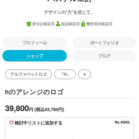
デザインの"力”を信じて。
身分証確認済
面談確認済
機密保持確認済
プロフィール
ポートフォリオ
ショップ
ブログ
アルファベットロゴ
「H」
4
のロゴ
hのアレンジ
39,800
円
(税込43,780円)
検討中リストに追加する
No.45052