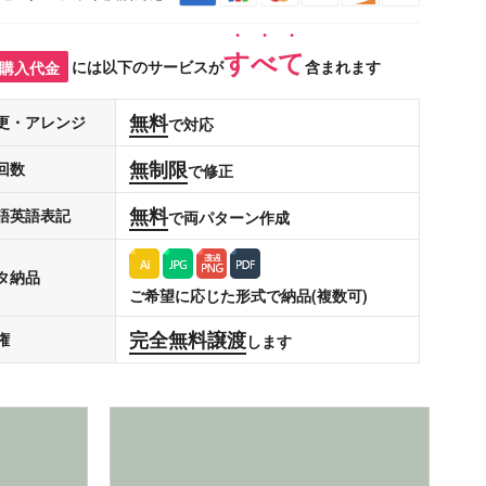
すべて
購入代金
には以下のサービスが
含まれます
無料
更・アレンジ
で対応
無制限
回数
で修正
無料
語英語表記
で両パターン作成
タ納品
ご希望に応じた形式で納品(複数可)
完全無料譲渡
権
します