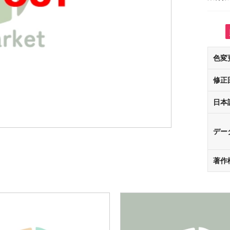
色変
修正
日本
デー
著作