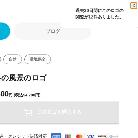
X
過去30日間にこのロゴの
閲覧が12件ありました。
ブログ
自然
環境保全
冬の風景のロゴ
800
円
(税込54,780円)
このロゴを購入する
込・クレジット決済対応