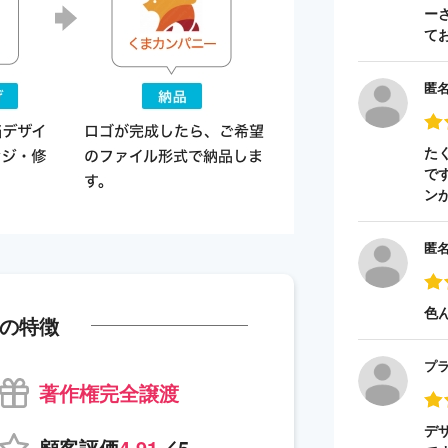
ー
て
匿
た
で
ン
匿
色
の特徴
プ
著作権完全譲渡
デ
顧客評価
4.91
／5