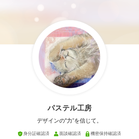
パステル工房
デザインの"力”を信じて。
身分証確認済
面談確認済
機密保持確認済