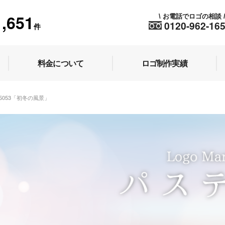
1,651
お電話でロゴの相談
\
0120-962-16
件
料金について
ロゴ制作実績
45053「初冬の風景」