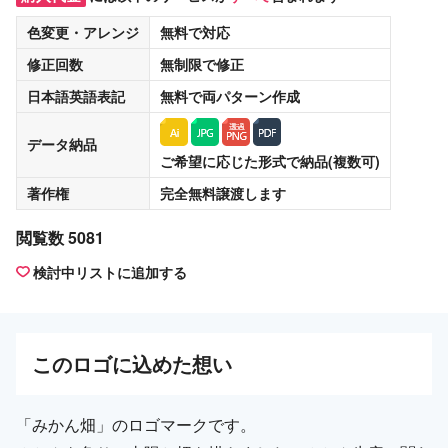
色変更・アレンジ
無料
で対応
修正回数
無制限
で修正
日本語英語表記
無料
で両パターン作成
データ納品
ご希望に応じた形式で納品(複数可)
著作権
完全無料譲渡
します
閲覧数 5081
検討中リストに追加する
この
ロゴ
に込めた想い
「みかん畑」のロゴマークです。