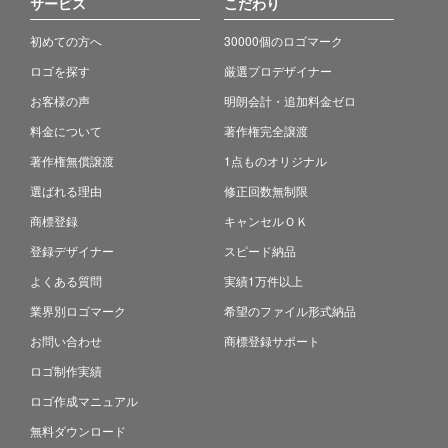
サービス
こだわり
初めての方へ
30000個のロゴマーク
ロゴを探す
厳選プロデザイナー
お客様の声
明朗会計・追加料金ゼロ
料金について
著作権完全譲渡
著作権無償譲渡
1点ものオリジナル
選ばれる理由
修正回数無制限
商標登録
キャンセルＯＫ
登録デザイナー
スピード納品
よくある質問
実績1万件以上
業界別ロゴマーク
希望のファイル形式納品
お問い合わせ
商標登録サポート
ロゴ制作実績
ロゴ作成マニュアル
無料ダウンロード