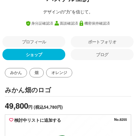
デザインの"力”を信じて。
身分証確認済
面談確認済
機密保持確認済
プロフィール
ポートフォリオ
ショップ
ブログ
みかん
畑
オレンジ
のロゴ
みかん畑
49,800
円
(税込54,780円)
検討中リストに追加する
No.8255