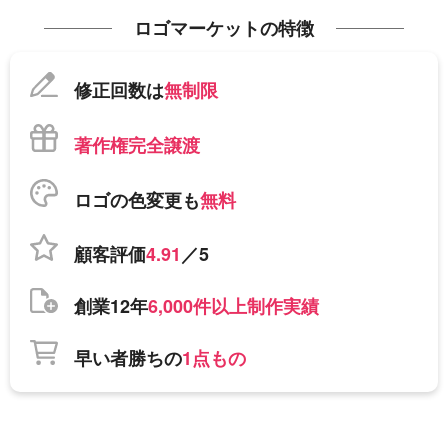
ロゴマーケットの特徴
修正回数は
無制限
著作権完全譲渡
ロゴの色変更も
無料
顧客評価
4.91
／5
創業12年
6,000件以上制作実績
早い者勝ちの
1点もの