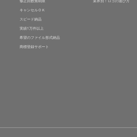
修正回数無制限
業界別！ロゴの選び方
キャンセルＯＫ
スピード納品
実績1万件以上
希望のファイル形式納品
商標登録サポート