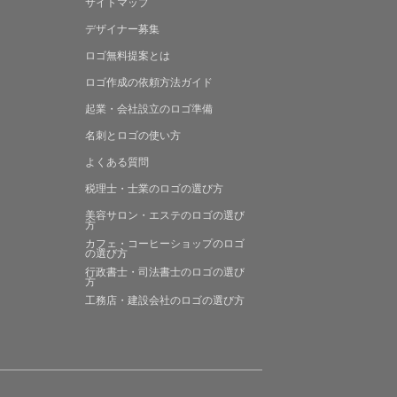
サイトマップ
デザイナー募集
ロゴ無料提案
とは
ロゴ作成の
依頼方法ガイド
起業・会社設立の
ロゴ準備
名刺とロゴの
使い方
よくある
質問
税理士・士業の
ロゴの選び方
美容サロン・エステの
ロゴの選び
方
カフェ・コーヒーショップの
ロゴ
の選び方
行政書士・司法書士の
ロゴの選び
方
工務店・建設会社の
ロゴの選び方