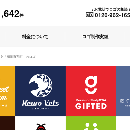
1,642
お電話でロゴの相談
\
0120-962-16
件
料金について
ロゴ制作実績
1419 「和泉市万町」のロゴ