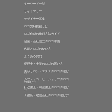
キーワード一覧
サイトマップ
デザイナー募集
ロゴ無料提案
とは
ロゴ作成の
依頼方法ガイド
起業・会社設立の
ロゴ準備
名刺とロゴの
使い方
よくある
質問
税理士・士業の
ロゴの選び方
美容サロン・エステの
ロゴの選び
方
カフェ・コーヒーショップの
ロゴ
の選び方
行政書士・司法書士の
ロゴの選び
方
工務店・建設会社の
ロゴの選び方