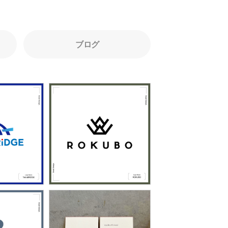
ブログ
6
1427
iDGE」
「ROKUBO」