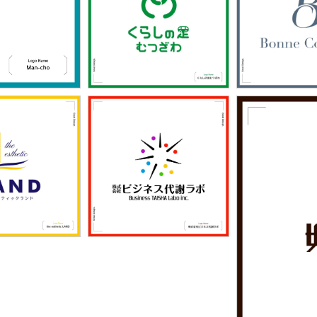
1424
142
「くらしの足むつざわ」
「Bonne Co
1428
1423
「株式会社ビジネス代謝ラ
thetic LAND」
ボ」