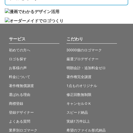
サービス
こだわり
初めての方へ
30000個のロゴマーク
ロゴを探す
厳選プロデザイナー
お客様の声
明朗会計・追加料金ゼロ
料金について
著作権完全譲渡
著作権無償譲渡
1点ものオリジナル
選ばれる理由
修正回数無制限
商標登録
キャンセルＯＫ
登録デザイナー
スピード納品
よくある質問
実績1万件以上
業界別ロゴマーク
希望のファイル形式納品