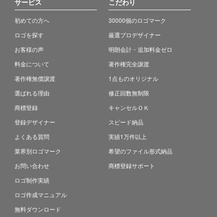
サービス
こだわり
初めての方へ
30000個のロゴマーク
ロゴを探す
厳選プロデザイナー
お客様の声
明朗会計・追加料金ゼロ
料金について
著作権完全譲渡
著作権無償譲渡
1点ものオリジナル
選ばれる理由
修正回数無制限
商標登録
キャンセルＯＫ
登録デザイナー
スピード納品
よくある質問
実績1万件以上
業界別ロゴマーク
希望のファイル形式納品
お問い合わせ
商標登録サポート
ロゴ制作実績
ロゴ作成マニュアル
無料ダウンロード