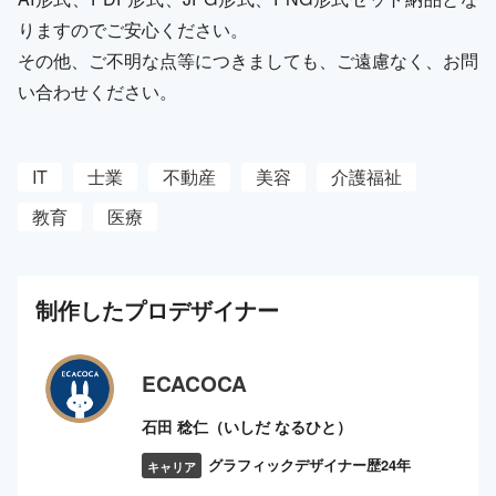
りますのでご安心ください。
その他、ご不明な点等につきましても、ご遠慮なく、お問
い合わせください。
IT
士業
不動産
美容
介護福祉
教育
医療
制作した
プロ
デザイナー
ECACOCA
石田 稔仁（いしだ なるひと）
グラフィックデザイナー歴24年
キャリア