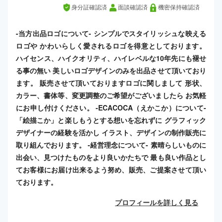
身分証確認済
面談確認済
機密保持確認済
-当方出品ロゴについて- シンプルでスタイリッシュな映える
ロゴや かわいらしく愛されるロゴを得意としております。
ハイセンス、ハイクオリティ、ハイレベルな10年先にも褪せ
る事の無い 美しいロゴデザインのみを出品させて頂いており
ます。 販売させて頂いておりますロゴに関しまして 形状、
カラー、書体等、変更調整のご希望がございましたら お気軽
にお申し付けください。 -ECACOCA（えかこか）について-
「絵描こか」と楽しもうとする想いを忘れずに グラフィック
デザイナーの経験を活かし イラスト、デザインの制作販売に
取り組んでおります。 -経営理念について- 素晴らしいものに
出会い、見つけたものをより良いかたちで 最も良い作品とし
てお客様にお届け出来るよう努め、販売、ご提案させて頂い
ております。
プロフィールを詳しく見る