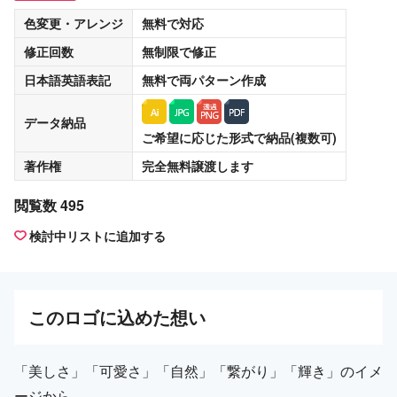
色変更・アレンジ
無料
で対応
修正回数
無制限
で修正
日本語英語表記
無料
で両パターン作成
データ納品
ご希望に応じた形式で納品(複数可)
著作権
完全無料譲渡
します
閲覧数 495
検討中リストに追加する
この
ロゴ
に込めた想い
「美しさ」「可愛さ」「自然」「繋がり」「輝き」のイメ
ージから