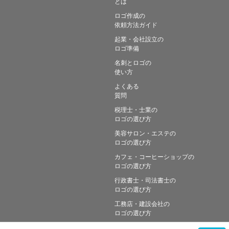
とは
ロゴ作成の
依頼方法ガイド
起業・会社設立の
ロゴ準備
名刺とロゴの
使い方
よくある
質問
税理士・士業の
ロゴの選び方
美容サロン・エステの
ロゴの選び方
カフェ・コーヒーショップの
ロゴの選び方
行政書士・司法書士の
ロゴの選び方
工務店・建設会社の
ロゴの選び方