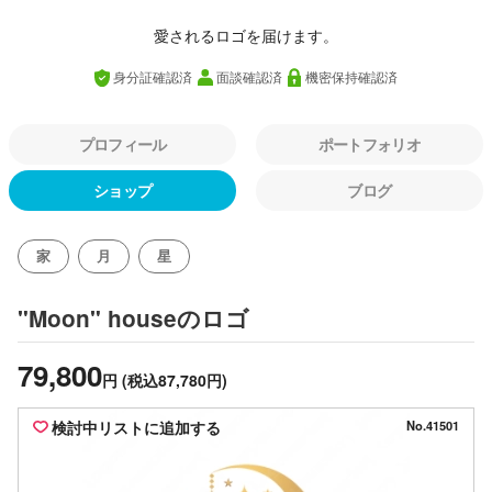
愛されるロゴを届けます。
身分証確認済
面談確認済
機密保持確認済
プロフィール
ポートフォリオ
ショップ
ブログ
家
月
星
のロゴ
"Moon" house
79,800
円
(税込87,780円)
検討中リストに追加する
No.41501