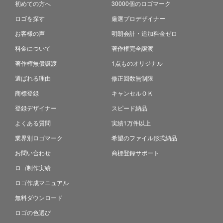
初めての方へ
30000個のロゴマーク
ロゴを探す
厳選プロデザイナー
お客様の声
明朗会計・追加料金ゼロ
料金について
著作権完全譲渡
著作権無償譲渡
1点ものオリジナル
選ばれる理由
修正回数無制限
商標登録
キャンセルＯＫ
登録デザイナー
スピード納品
よくある質問
実績1万件以上
業界別ロゴマーク
希望のファイル形式納品
お問い合わせ
商標登録サポート
ロゴ制作実績
ロゴ作成マニュアル
無料ダウンロード
ロゴの色選び