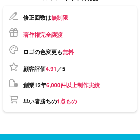
修正回数は
無制限
著作権完全譲渡
ロゴの色変更も
無料
顧客評価
4.91
／5
創業12年
6,000件以上制作実績
早い者勝ちの
1点もの