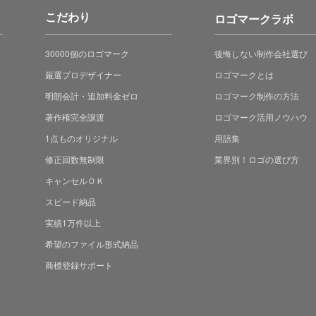
こだわり
ロゴマークラボ
30000個のロゴマーク
後悔しない制作会社選び
厳選プロデザイナー
ロゴマークとは
明朗会計・追加料金ゼロ
ロゴマーク制作の方法
著作権完全譲渡
ロゴマーク活用ノウハウ
1点ものオリジナル
用語集
修正回数無制限
業界別！ロゴの選び方
キャンセルＯＫ
スピード納品
実績1万件以上
希望のファイル形式納品
商標登録サポート