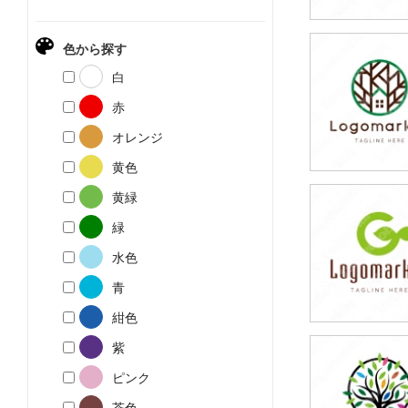
色から探す
79,800円
白
(税込87,780円
赤
オレンジ
黄色
黄緑
79,800円
緑
(税込87,780円
水色
青
紺色
紫
79,800円
ピンク
(税込87,780円
茶色