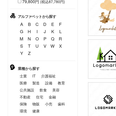
79,800円
(税込87,780円)
79,800円
(税込87,780円
アルファベットから探す
A
B
C
D
E
F
G
H
I
J
K
L
M
N
O
P
Q
R
S
T
U
V
W
X
79,800円
Y
Z
(税込87,780円
業種から探す
士業
IT
介護福祉
医療
製造
設備
教育
公共施設
飲食
美容
79,800円
(税込87,780円
不動産
住宅
金融
保険
物販
小売
歯科
環境
健康