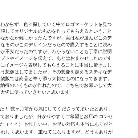
かわからず、色々探していく中でロゴマーケットを見つ
相談してオリジナルのものを作ってもらえるということ
がなかなか難しかったんですが、実は私が選んだこのデ
になるのがこのデザインだったので購入することに決め
のか不安だったのですが、わからないことも丁寧に説明
セプトやイメージを伝えて、あとはおまかせしたのです
風にイメージを表現してもらえることに本当に驚きまし
いう想像はしてましたが、その想像を超えるステキなデ
、物販では商品と寄り添う大切なものになってきます。
ら納得のいくものが作れたので、こちらでお願いして大
、大切に使っていきたいと思います。
た！ 数ヶ月前から気にしてくださって頂いたとあり、
ておりましたが、分かりやすくご希望とお店の コンセ
た（＾＾） お忙しい中、お早い対応も本当にありがと
うれしく思います。重ねてになりますが、どうもありが