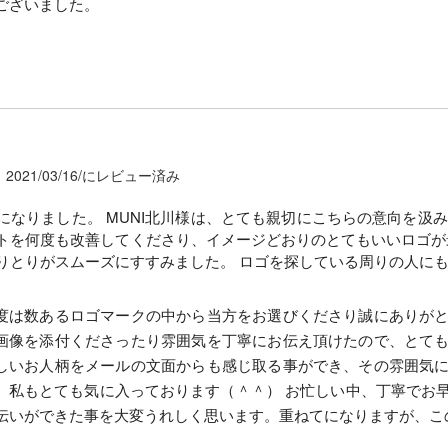
ございました。
2021/03/16/にレビュー済み
になりました。 MUNI北川様は、とても親切にこちらの意向を汲
トを何度も改善してくださり、イメージどおりのとてもいいロゴが
りとりがスムーズにすすみました。 ロゴを探している周りの人に
度は数あるロゴマークの中から当方をお選びくださり誠にありが
画像を添付くださったり雰囲気を丁寧にお伝え頂けたので、とて
しいお人柄をメールの文面からも感じ取る事ができ、その雰囲気
、私もとても気に入っております（＾＾） お忙しい中、丁寧でお
伝いができた事を大変うれしく思います。重ねてになりますが、こ