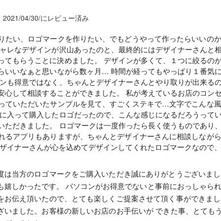
2021/04/30/にレビュー済み
りたい、ロゴマークを作りたい、でもどうやって作ったらいいの
シャレなデザインが沢山あったのと、最終的にはデザイナーさんと
ってもらうことに決めました。 デザインが多くて、１つに絞るの
らいいなぁと思いながら数ヶ月… 時間が経ってもやっぱり１番気
コンも得意ではなく、ちゃんとデザイナーさんとやり取りが出来る
安心して相談することができました。 私が考えているお店のコン
っていただいたサンプルを見て、すごくステキで…文字でこんな
気に入って購入したロゴだったので、こんな感じになるだろうって
いただきました。 ロゴマークは一度作ったら長く使うものであり
れるアプリもありますが、ちゃんとデザイナーさんに相談しなが
デザイナーさんが心を込めてデザインしてくれたロゴマークなので
度は当方のロゴマークをご購入いただき誠にありがとうございまし
も嬉しかったです。 パソコンがお得意でないと事前におっしゃられ
をお伝え頂いたので、とても楽しくご提案させて頂く事ができまし
ざいました。お客様の新しいお店のお手伝いが できた事、とても