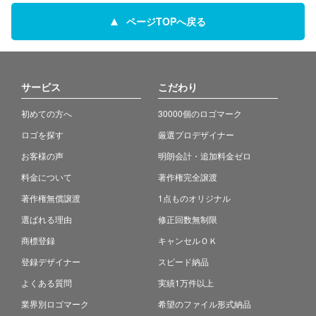
ページTOPへ戻る
サービス
こだわり
初めての方へ
30000個のロゴマーク
ロゴを探す
厳選プロデザイナー
お客様の声
明朗会計・追加料金ゼロ
料金について
著作権完全譲渡
著作権無償譲渡
1点ものオリジナル
選ばれる理由
修正回数無制限
商標登録
キャンセルＯＫ
登録デザイナー
スピード納品
よくある質問
実績1万件以上
業界別ロゴマーク
希望のファイル形式納品