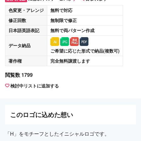
色変更・アレンジ
無料
で対応
修正回数
無制限
で修正
日本語英語表記
無料
で両パターン作成
データ納品
ご希望に応じた形式で納品(複数可)
著作権
完全無料譲渡
します
閲覧数 1799
検討中リストに追加する
この
ロゴ
に込めた想い
「H」をモチーフとしたイニシャルロゴです。