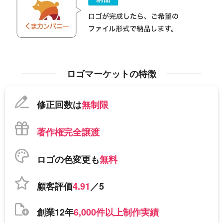
ロゴマーケットの特徴
修正回数は
無制限
著作権完全譲渡
ロゴの色変更も
無料
顧客評価
4.91
／5
創業12年
6,000件以上制作実績