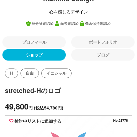
心を感じるデザイン
身分証確認済
面談確認済
機密保持確認済
プロフィール
ポートフォリオ
ショップ
ブログ
H
自由
イニシャル
のロゴ
stretched-H
49,800
円
(税込54,780円)
検討中リストに追加する
No.21778