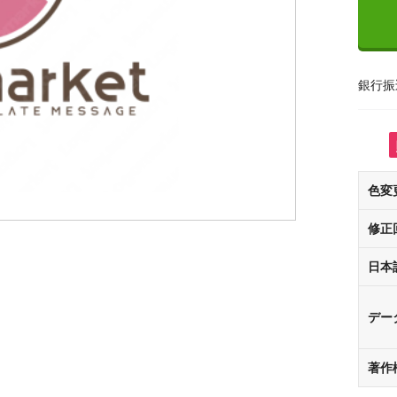
銀行振
色変
修正
日本
デー
著作