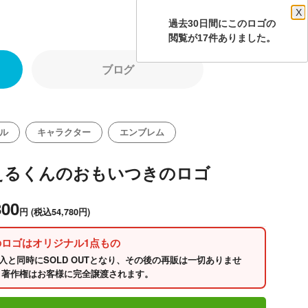
X
過去30日間にこのロゴの
閲覧が17件ありました。
ブログ
ル
キャラクター
エンブレム
えるくんのおもいつきのロゴ
800
円
(税込54,780円)
のロゴはオリジナル1点もの
入と同時にSOLD OUTとなり、その後の再販は一切ありませ
 著作権はお客様に完全譲渡されます。