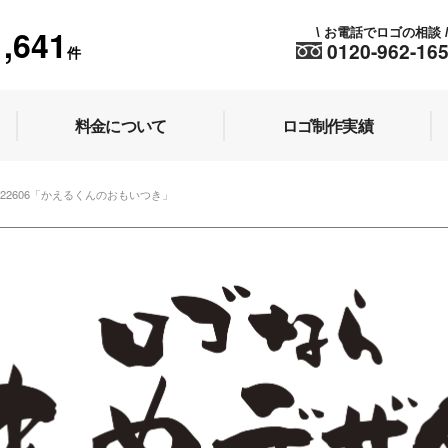
1,641
お電話でロゴの相談
\
0120-962-16
件
料金について
ロゴ制作実績
o.22606「かえるくんのおもいつき」