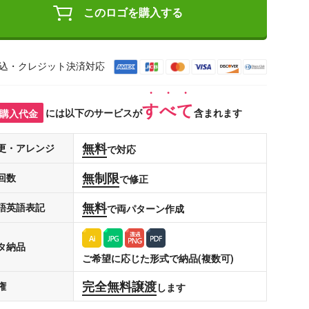
このロゴを購入する
込・クレジット決済対応
すべて
購入代金
には以下のサービスが
含まれます
無料
更・アレンジ
で対応
無制限
回数
で修正
無料
語英語表記
で両パターン作成
タ納品
ご希望に応じた形式で納品(複数可)
完全無料譲渡
権
します