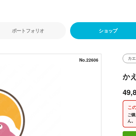
ポートフォリオ
ショップ
カエ
No.22606
か
49,
こ
ご購
ん。