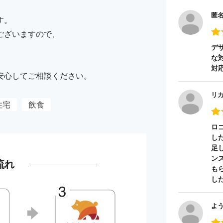
匿
す。
ございますので、
デ
な
対
安心してご相談ください。
リ
住宅
飲食
ロ
し
足
ン
流れ
も
し
よ