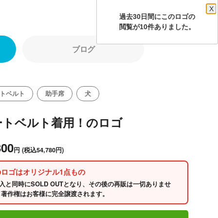
X
過去30日間にこのロゴの
閲覧が10件ありました。
ブログ
トベルト
助手席
犬
ートベルト着用！のロゴ
800
円
(税込54,780円)
のロゴはオリジナル1点もの
入と同時にSOLD OUTとなり、その後の再販は一切ありませ
 著作権はお客様に完全譲渡されます。