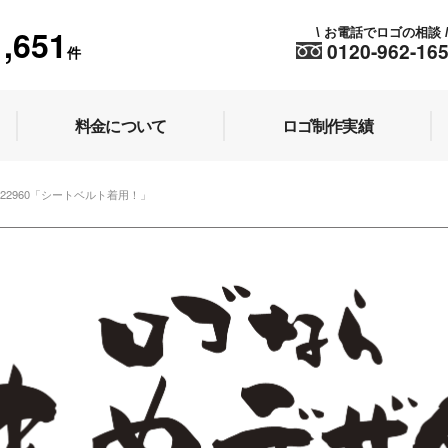
1,651
お電話でロゴの相談
\
0120-962-16
件
料金について
ロゴ制作実績
o.22960「シートベルト着用！」