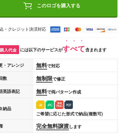
このロゴを購入する
込・クレジット決済対応
すべて
購入代金
には以下のサービスが
含まれます
無料
更・アレンジ
で対応
無制限
回数
で修正
無料
語英語表記
で両パターン作成
タ納品
ご希望に応じた形式で納品(複数可)
完全無料譲渡
権
します