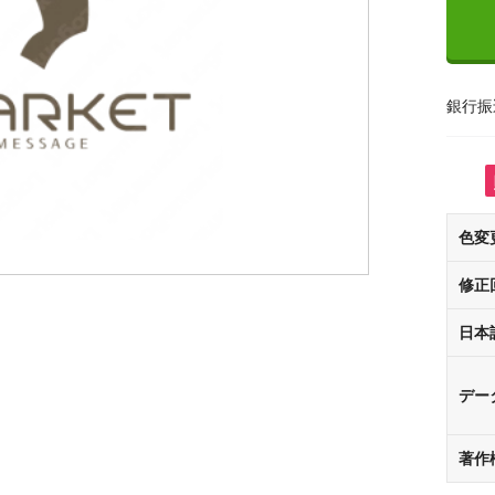
銀行振
色変
修正
日本
デー
著作