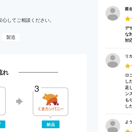
匿
安心してご相談ください。
デ
な
製造
対
リ
流れ
ロ
し
足
ン
も
し
よ